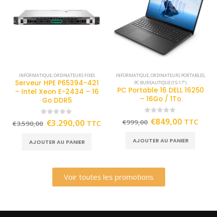
INFORMATIQUE
,
ORDINATEURS FIXES
INFORMATIQUE
,
ORDINATEURS PORTABLES
,
Serveur HPE P65394-421
PC BUREAUTIQUE (15-17")
PC Portable 16 DELL 16250
– Intel Xeon E-2434 – 16
– 16Go / 1To
Go DDR5
0
out of 5
€
849,00
TTC
0
out of 5
€
3.290,00
€
999,00
TTC
€
3.590,00
AJOUTER AU PANIER
AJOUTER AU PANIER
Voir toutes les promotions