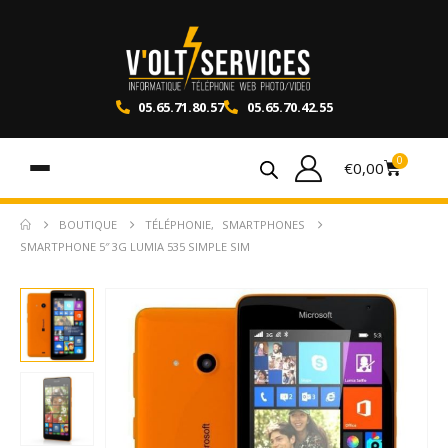
05.65.71.80.57
05.65.70.42.55
0
€
0,00
BOUTIQUE
TÉLÉPHONIE
,
SMARTPHONES
SMARTPHONE 5″ 3G LUMIA 535 SIMPLE SIM