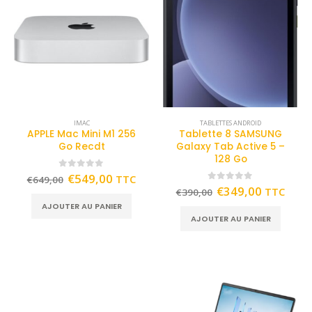
IMAC
TABLETTES ANDROID
APPLE Mac Mini M1 256
Tablette 8 SAMSUNG
Go Recdt
Galaxy Tab Active 5 –
128 Go
0
out of 5
€
549,00
TTC
€
649,00
0
out of 5
€
349,00
TTC
€
390,00
AJOUTER AU PANIER
AJOUTER AU PANIER