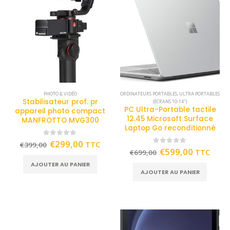
PHOTO & VIDÉO
ORDINATEURS PORTABLES
,
ULTRA PORTABLES
Stabilisateur prof. pr
(ECRANS 10-14")
PC Ultra-Portable tactile
appareil photo compact
12.45 Microsoft Surface
MANFROTTO MVG300
Laptop Go reconditionné
0
out of 5
€
299,00
TTC
€
399,00
0
out of 5
€
599,00
TTC
€
699,00
AJOUTER AU PANIER
AJOUTER AU PANIER