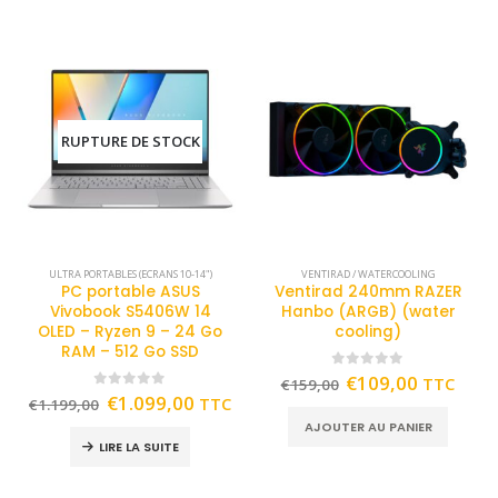
RUPTURE DE STOCK
ULTRA PORTABLES (ECRANS 10-14")
VENTIRAD / WATERCOOLING
PC portable ASUS
Ventirad 240mm RAZER
Vivobook S5406W 14
Hanbo (ARGB) (water
OLED – Ryzen 9 – 24 Go
cooling)
RAM – 512 Go SSD
0
out of 5
€
109,00
TTC
€
159,00
0
out of 5
€
1.099,00
TTC
€
1.199,00
AJOUTER AU PANIER
LIRE LA SUITE