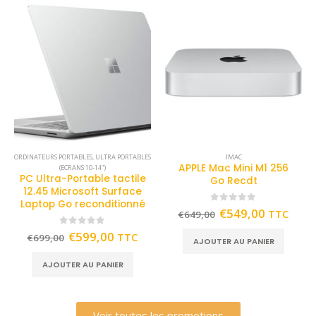
ORDINATEURS PORTABLES
,
ULTRA PORTABLES
IMAC
APPLE Mac Mini M1 256
(ECRANS 10-14")
PC Ultra-Portable tactile
Go Recdt
12.45 Microsoft Surface
Laptop Go reconditionné
0
out of 5
€
549,00
TTC
€
649,00
0
out of 5
€
599,00
TTC
€
699,00
AJOUTER AU PANIER
AJOUTER AU PANIER
Voir toutes les promotions