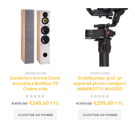
UNIVERS DU SON
PHOTO & VIDÉO
Enceinte colonne Davis
Stabilisateur prof. pr
Acoustics Balthus 70
appareil photo compact
Chêne clair
MANFROTTO MVG300
0
out of 5
0
out of 5
€
249,00
€
299,00
TTC
TTC
€
499,00
€
399,00
AJOUTER AU PANIER
AJOUTER AU PANIER