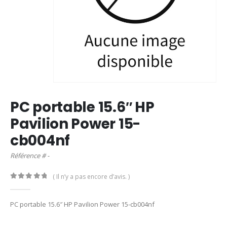
PC portable 15.6″ HP
Pavilion Power 15-
cb004nf
Référence # -
( Il n’y a pas encore d’avis. )
0
out of 5
PC portable 15.6″ HP Pavilion Power 15-cb004nf