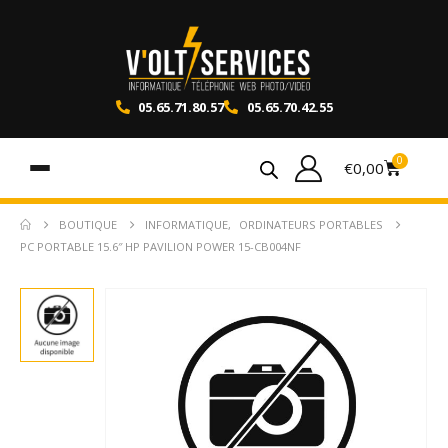
05.65.71.80.57
05.65.70.42.55
0
€
0,00
BOUTIQUE
INFORMATIQUE
,
ORDINATEURS PORTABLES
PC PORTABLE 15.6″ HP PAVILION POWER 15-CB004NF