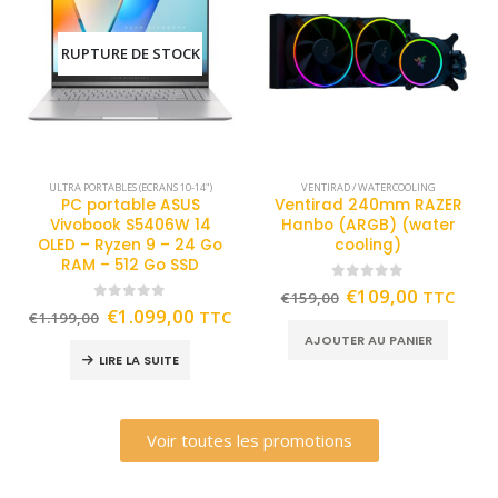
RUPTURE DE STOCK
ULTRA PORTABLES (ECRANS 10-14")
VENTIRAD / WATERCOOLING
PC portable ASUS
Ventirad 240mm RAZER
Vivobook S5406W 14
Hanbo (ARGB) (water
OLED – Ryzen 9 – 24 Go
cooling)
RAM – 512 Go SSD
0
out of 5
€
109,00
TTC
€
159,00
0
out of 5
€
1.099,00
TTC
€
1.199,00
AJOUTER AU PANIER
LIRE LA SUITE
Voir toutes les promotions