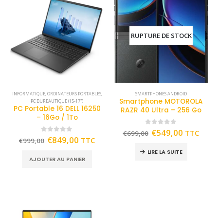
RUPTURE DE STOCK
INFORMATIQUE
,
ORDINATEURS PORTABLES
,
SMARTPHONES ANDROID
Smartphone MOTOROLA
PC BUREAUTIQUE (15-17")
PC Portable 16 DELL 16250
RAZR 40 Ultra – 256 Go
– 16Go / 1To
0
out of 5
€
549,00
TTC
€
699,00
0
out of 5
€
849,00
TTC
€
999,00
LIRE LA SUITE
AJOUTER AU PANIER