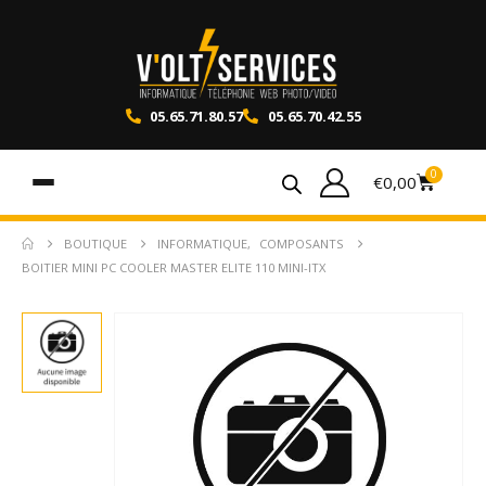
05.65.71.80.57
05.65.70.42.55
0
€
0,00
BOUTIQUE
INFORMATIQUE
,
COMPOSANTS
BOITIER MINI PC COOLER MASTER ELITE 110 MINI-ITX