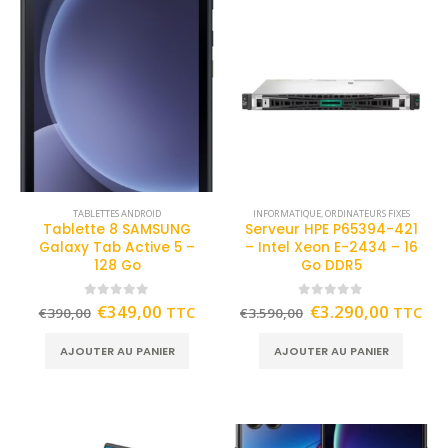
TABLETTES ANDROID
INFORMATIQUE
,
ORDINATEURS FIXES
Tablette 8 SAMSUNG
Serveur HPE P65394-421
Galaxy Tab Active 5 –
– Intel Xeon E-2434 – 16
128 Go
Go DDR5
0
out of 5
0
out of 5
€
349,00
€
3.290,00
TTC
TTC
€
390,00
€
3.590,00
AJOUTER AU PANIER
AJOUTER AU PANIER