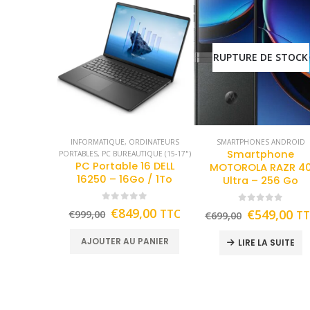
RUPTURE DE STOCK
INFORMATIQUE
,
ORDINATEURS
SMARTPHONES ANDROID
Smartphone
PORTABLES
,
PC BUREAUTIQUE (15-17")
PC Portable 16 DELL
MOTOROLA RAZR 4
16250 – 16Go / 1To
Ultra – 256 Go
0
out of 5
0
out of 5
€
849,00
TTC
€
549,00
€
999,00
T
€
699,00
AJOUTER AU PANIER
LIRE LA SUITE