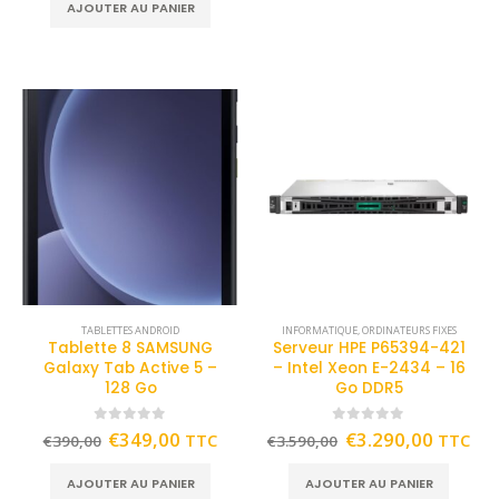
AJOUTER AU PANIER
TABLETTES ANDROID
INFORMATIQUE
,
ORDINATEURS FIXES
Tablette 8 SAMSUNG
Serveur HPE P65394-421
Galaxy Tab Active 5 –
– Intel Xeon E-2434 – 16
128 Go
Go DDR5
0
out of 5
0
out of 5
€
349,00
€
3.290,00
TTC
TTC
€
390,00
€
3.590,00
AJOUTER AU PANIER
AJOUTER AU PANIER