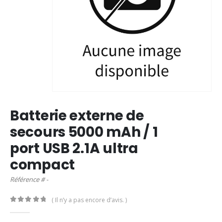
Batterie externe de
secours 5000 mAh / 1
port USB 2.1A ultra
compact
Référence # -
( Il n’y a pas encore d’avis. )
0
out of 5