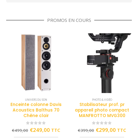
PROMOS EN COURS
UNIVERS DU SON
PHOTO & VIDÉO
Enceinte colonne Davis
Stabilisateur prof. pr
Acoustics Balthus 70
appareil photo compact
Chêne clair
MANFROTTO MVG300
0
out of 5
0
out of 5
€
249,00
€
299,00
TTC
TTC
€
499,00
€
399,00