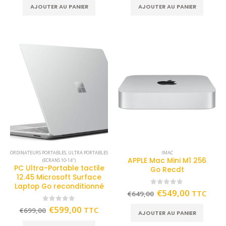
AJOUTER AU PANIER
AJOUTER AU PANIER
ORDINATEURS PORTABLES
,
ULTRA PORTABLES
IMAC
APPLE Mac Mini M1 256
(ECRANS 10-14")
PC Ultra-Portable tactile
Go Recdt
12.45 Microsoft Surface
Laptop Go reconditionné
0
out of 5
€
549,00
TTC
€
649,00
0
out of 5
€
599,00
TTC
€
699,00
AJOUTER AU PANIER