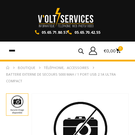
05.65.71.80.57
05.65.70.42.55
0
€
0,00
BOUTIQUE
TÉLÉPHONIE
,
ACCESSOIRES
BATTERIE EXTERNE DE SECOURS 5000 MAH / 1 PORT USB 2.1A ULTRA
COMPACT