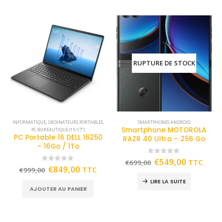
RUPTURE DE STOCK
INFORMATIQUE
,
ORDINATEURS PORTABLES
,
SMARTPHONES ANDROID
Smartphone MOTOROLA
PC BUREAUTIQUE (15-17")
PC Portable 16 DELL 16250
RAZR 40 Ultra – 256 Go
– 16Go / 1To
0
out of 5
€
549,00
TTC
€
699,00
0
out of 5
€
849,00
TTC
€
999,00
LIRE LA SUITE
AJOUTER AU PANIER