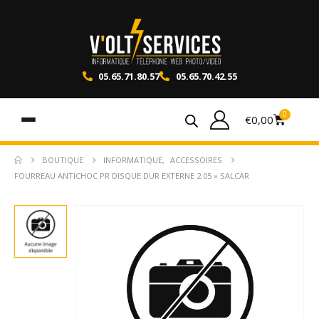
05.65.71.80.57
05.65.70.42.55
0
€
0,00
BOUTIQUE
INFORMATIQUE
,
ACCESSOIRES
FOURREAU ANTICHOC PR DISQUE DUR EXTERNE 2.05 » SALCAR