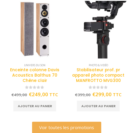
UNIVERS DU SON
PHOTO & VIDÉO
Enceinte colonne Davis
Stabilisateur prof. pr
Acoustics Balthus 70
appareil photo compact
Chêne clair
MANFROTTO MVG300
0
out of 5
0
out of 5
€
249,00
€
299,00
TTC
TTC
€
499,00
€
399,00
AJOUTER AU PANIER
AJOUTER AU PANIER
Voir toutes les promotions