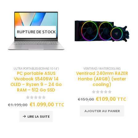
RUPTURE DE STOCK
ULTRA PORTABLES (ECRANS 10-14")
VENTIRAD / WATERCOOLING
PC portable ASUS
Ventirad 240mm RAZER
Vivobook S5406W 14
Hanbo (ARGB) (water
OLED – Ryzen 9 – 24 Go
cooling)
RAM – 512 Go SSD
0
out of 5
€
109,00
TTC
€
159,00
0
out of 5
€
1.099,00
TTC
€
1.199,00
AJOUTER AU PANIER
LIRE LA SUITE