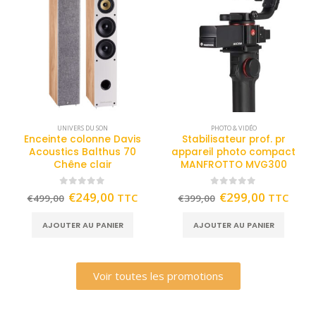
UNIVERS DU SON
PHOTO & VIDÉO
Enceinte colonne Davis
Stabilisateur prof. pr
Acoustics Balthus 70
appareil photo compact
Chêne clair
MANFROTTO MVG300
0
out of 5
0
out of 5
€
249,00
€
299,00
TTC
TTC
€
499,00
€
399,00
AJOUTER AU PANIER
AJOUTER AU PANIER
Voir toutes les promotions