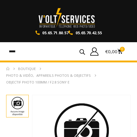
05.65.71.80.57
05.65.70.42.55
0
€
0,00
BOUTIQUE
PHOTO & VIDÉO
,
APPAREILS PHOTOS & OBJECTIFS
OBJECTIF PHOTO 100MM / F2.8 SONY E