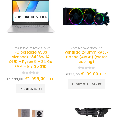
RUPTURE DE STOCK
ULTRA PORTABLES (ECRANS 10-14")
VENTIRAD / WATERCOOLING
PC portable ASUS
Ventirad 240mm RAZER
Vivobook S5406W 14
Hanbo (ARGB) (water
OLED – Ryzen 9 – 24 Go
cooling)
RAM – 512 Go SSD
0
out of 5
€
109,00
TTC
€
159,00
0
out of 5
€
1.099,00
TTC
€
1.199,00
AJOUTER AU PANIER
LIRE LA SUITE