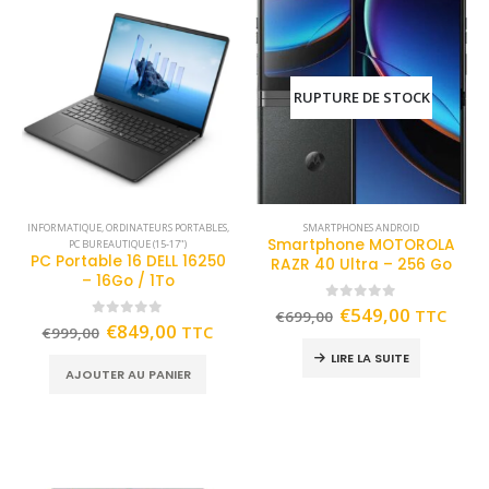
RUPTURE DE STOCK
INFORMATIQUE
,
ORDINATEURS PORTABLES
,
SMARTPHONES ANDROID
Smartphone MOTOROLA
PC BUREAUTIQUE (15-17")
PC Portable 16 DELL 16250
RAZR 40 Ultra – 256 Go
– 16Go / 1To
0
out of 5
€
549,00
TTC
€
699,00
0
out of 5
€
849,00
TTC
€
999,00
LIRE LA SUITE
AJOUTER AU PANIER