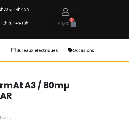
2h30 & 14h-19h
0
-12h & 14h-18h
€
0,00
Bureaux électriques
Occasions
formAt A3 / 80mµ
NAR
’avis. )