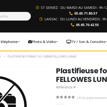
ST GENIEZ : DU MARDI AU SAMEDI : 9h-1
05.65.71.80.57
LAISSAC : DU LUNDI AU VENDREDI : 9h
05.65.70.42.55
Téléphonie
Photo & Vidéo
TV / Son & Consoles
U
PLASTIFIEUSE FORMAT A3 / 80MΜ FELLOWES LUNAR
Plastifieuse 
FELLOWES LU
Référence # -
( Il n’y a pas encore d
0
out of 5