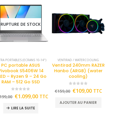
RUPTURE DE STOCK
TRA PORTABLES (ECRANS 10-14")
VENTIRAD / WATERCOOLING
PC portable ASUS
Ventirad 240mm RAZER
Vivobook S5406W 14
Hanbo (ARGB) (water
ED – Ryzen 9 – 24 Go
cooling)
RAM – 512 Go SSD
0
out of 5
€
109,00
TTC
€
159,00
0
out of 5
€
1.099,00
TTC
199,00
AJOUTER AU PANIER
LIRE LA SUITE