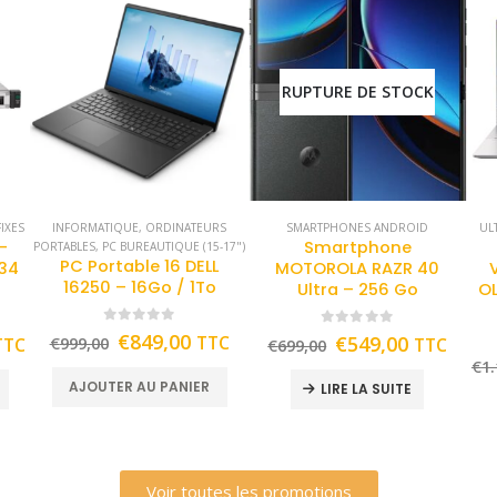
RUPTURE DE STOCK
IXES
INFORMATIQUE
,
ORDINATEURS
SMARTPHONES ANDROID
UL
-
Smartphone
PORTABLES
,
PC BUREAUTIQUE (15-17")
PC Portable 16 DELL
434
MOTOROLA RAZR 40
16250 – 16Go / 1To
Ultra – 256 Go
OL
0
out of 5
0
out of 5
€
849,00
TTC
€
549,00
TTC
€
999,00
TTC
€
699,00
€
1.
AJOUTER AU PANIER
LIRE LA SUITE
Voir toutes les promotions