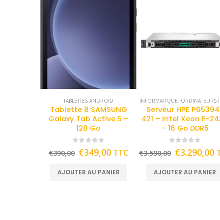
TABLETTES ANDROID
INFORMATIQUE
,
ORDINATEURS F
Tablette 8 SAMSUNG
Serveur HPE P65394
Galaxy Tab Active 5 –
421 – Intel Xeon E-2
128 Go
– 16 Go DDR5
0
out of 5
0
out of 5
€
349,00
€
3.290,00
TTC
€
390,00
€
3.590,00
AJOUTER AU PANIER
AJOUTER AU PANIER