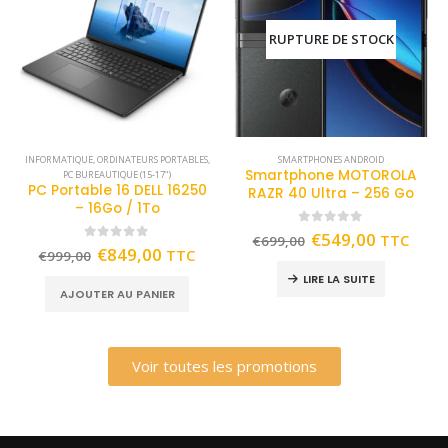
RUPTURE DE STOCK
INFORMATIQUE
,
ORDINATEURS PORTABLES
,
SMARTPHONES ANDROID
Smartphone MOTOROLA
PC BUREAUTIQUE (15-17")
PC Portable 16 DELL 16250
RAZR 40 Ultra – 256 Go
– 16Go / 1To
0
out of 5
€
549,00
TTC
€
699,00
0
out of 5
€
849,00
TTC
€
999,00
LIRE LA SUITE
AJOUTER AU PANIER
Voir toutes les promotions