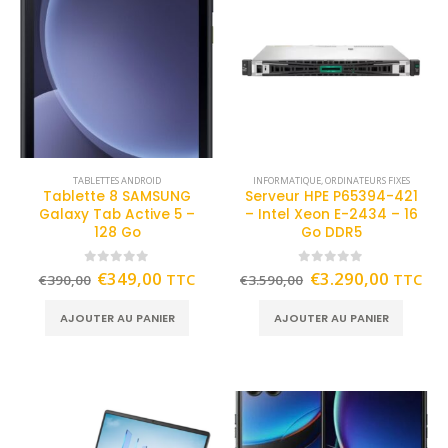
TABLETTES ANDROID
INFORMATIQUE
,
ORDINATEURS FIXES
Tablette 8 SAMSUNG
Serveur HPE P65394-421
Galaxy Tab Active 5 –
– Intel Xeon E-2434 – 16
128 Go
Go DDR5
0
out of 5
0
out of 5
€
349,00
€
3.290,00
TTC
TTC
€
390,00
€
3.590,00
AJOUTER AU PANIER
AJOUTER AU PANIER