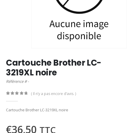
Cartouche Brother LC-
3219XL noire
Référence # -
( Il n’y a pas encore d’avis. )
0
out of 5
Cartouche Brother LC-3219XL noire
€
36,50
TTC