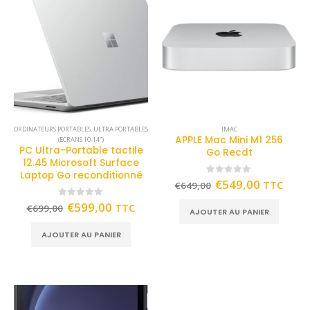
ORDINATEURS PORTABLES
,
ULTRA PORTABLES
IMAC
APPLE Mac Mini M1 256
(ECRANS 10-14")
PC Ultra-Portable tactile
Go Recdt
12.45 Microsoft Surface
Laptop Go reconditionné
0
out of 5
€
549,00
TTC
€
649,00
0
out of 5
€
599,00
TTC
€
699,00
AJOUTER AU PANIER
AJOUTER AU PANIER