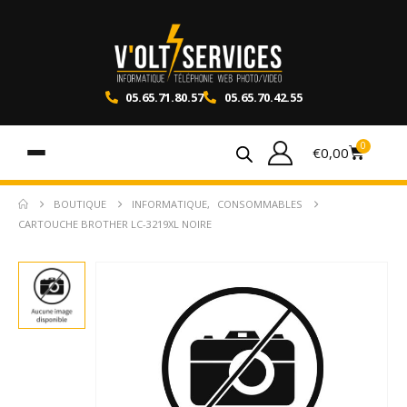
05.65.71.80.57
05.65.70.42.55
0
€
0,00
BOUTIQUE
INFORMATIQUE
,
CONSOMMABLES
CARTOUCHE BROTHER LC-3219XL NOIRE