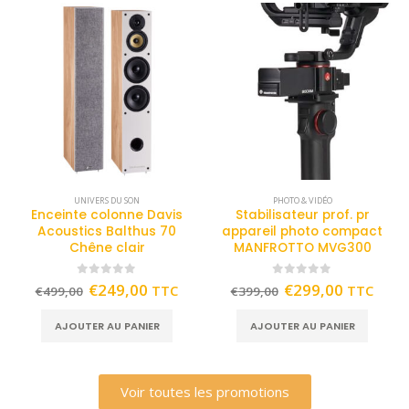
UNIVERS DU SON
PHOTO & VIDÉO
Enceinte colonne Davis
Stabilisateur prof. pr
Acoustics Balthus 70
appareil photo compact
Chêne clair
MANFROTTO MVG300
0
out of 5
0
out of 5
€
249,00
€
299,00
TTC
TTC
€
499,00
€
399,00
AJOUTER AU PANIER
AJOUTER AU PANIER
Voir toutes les promotions