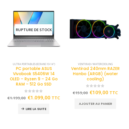
RUPTURE DE STOCK
ULTRA PORTABLES (ECRANS 10-14")
VENTIRAD / WATERCOOLING
PC portable ASUS
Ventirad 240mm RAZER
Vivobook S5406W 14
Hanbo (ARGB) (water
OLED – Ryzen 9 – 24 Go
cooling)
RAM – 512 Go SSD
0
out of 5
€
109,00
TTC
€
159,00
0
out of 5
€
1.099,00
TTC
€
1.199,00
AJOUTER AU PANIER
LIRE LA SUITE