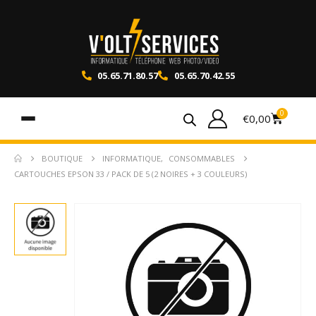
05.65.71.80.57
05.65.70.42.55
0
€
0,00
BOUTIQUE
INFORMATIQUE
,
CONSOMMABLES
CARTOUCHES EPSON 33 / PACK DE 5 (2 NOIRES + 3 COULEURS)