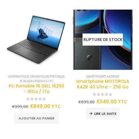
RUPTURE DE STOCK
INFORMATIQUE
,
ORDINATEURS PORTABLES
,
SMARTPHONES ANDROID
Smartphone MOTOROLA
PC BUREAUTIQUE (15-17")
PC Portable 16 DELL 16250
RAZR 40 Ultra – 256 Go
– 16Go / 1To
0
out of 5
€
549,00
TTC
€
699,00
0
out of 5
€
849,00
TTC
€
999,00
LIRE LA SUITE
AJOUTER AU PANIER