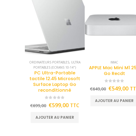
ORDINATEURS PORTABLES
,
ULTRA
IMAC
APPLE Mac Mini M1 2
PORTABLES (ECRANS 10-14")
PC Ultra-Portable
Go Recdt
tactile 12.45 Microsoft
Surface Laptop Go
0
out of 5
€
549,00
T
€
649,00
reconditionné
AJOUTER AU PANIER
0
out of 5
€
599,00
TTC
€
699,00
AJOUTER AU PANIER