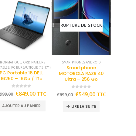
RUPTURE DE STOCK
NFORMATIQUE
,
ORDINATEURS
SMARTPHONES ANDROID
Smartphone
TABLES
,
PC BUREAUTIQUE (15-17")
PC Portable 16 DELL
MOTOROLA RAZR 40
16250 – 16Go / 1To
Ultra – 256 Go
0
out of 5
0
out of 5
€
849,00
TTC
€
549,00
999,00
TTC
€
699,00
AJOUTER AU PANIER
LIRE LA SUITE