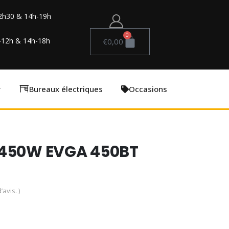
2h30 & 14h-19h
0
-12h & 14h-18h
€
0,00
Bureaux électriques
Occasions
 450W EVGA 450BT
’avis. )