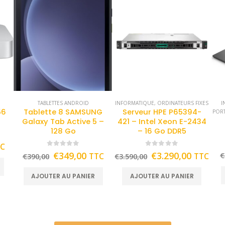
TABLETTES ANDROID
INFORMATIQUE
,
ORDINATEURS FIXES
I
56
Tablette 8 SAMSUNG
Serveur HPE P65394-
POR
Galaxy Tab Active 5 –
421 – Intel Xeon E-2434
128 Go
– 16 Go DDR5
TC
0
out of 5
0
out of 5
€
349,00
€
3.290,00
TTC
TTC
€
€
390,00
€
3.590,00
AJOUTER AU PANIER
AJOUTER AU PANIER