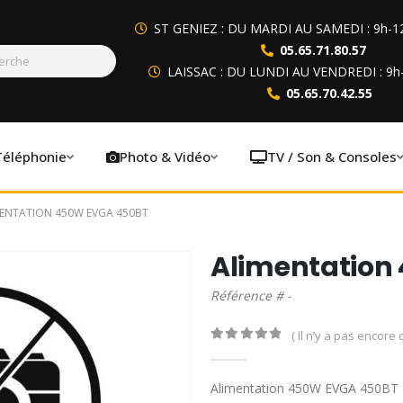
ST GENIEZ : DU MARDI AU SAMEDI : 9h-1
05.65.71.80.57
LAISSAC : DU LUNDI AU VENDREDI : 9h
05.65.70.42.55
Téléphonie
Photo & Vidéo
TV / Son & Consoles
ENTATION 450W EVGA 450BT
Alimentation
Référence # -
( Il n’y a pas encore d
0
out of 5
Alimentation 450W EVGA 450BT