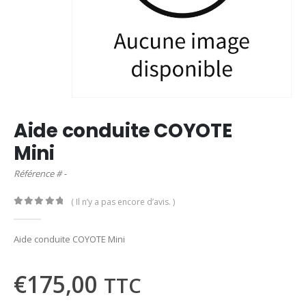
Aide conduite COYOTE
Mini
Référence # -
( Il n’y a pas encore d’avis. )
0
out of 5
Aide conduite COYOTE Mini
€
175,00
TTC