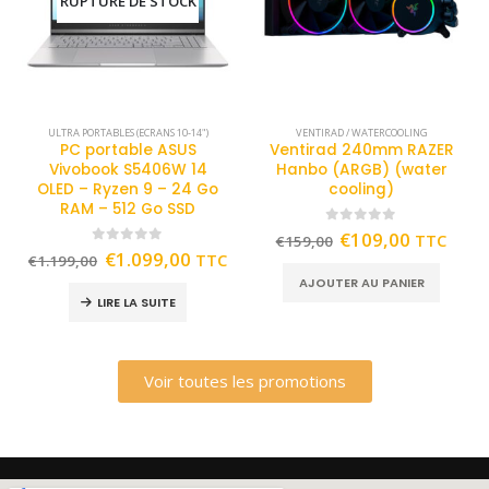
RUPTURE DE STOCK
ULTRA PORTABLES (ECRANS 10-14")
VENTIRAD / WATERCOOLING
PC portable ASUS
Ventirad 240mm RAZER
Vivobook S5406W 14
Hanbo (ARGB) (water
OLED – Ryzen 9 – 24 Go
cooling)
RAM – 512 Go SSD
0
out of 5
€
109,00
TTC
€
159,00
0
out of 5
€
1.099,00
TTC
€
1.199,00
AJOUTER AU PANIER
LIRE LA SUITE
Voir toutes les promotions