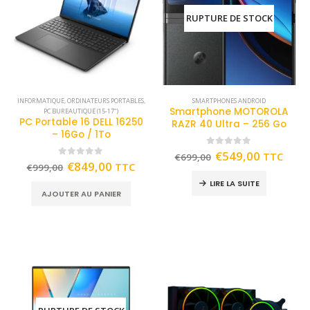
RUPTURE DE STOCK
INFORMATIQUE
,
ORDINATEURS PORTABLES
,
SMARTPHONES ANDROID
Smartphone MOTOROLA
PC BUREAUTIQUE (15-17")
PC Portable 16 DELL 16250
RAZR 40 Ultra – 256 Go
– 16Go / 1To
0
out of 5
€
549,00
TTC
€
699,00
0
out of 5
€
849,00
TTC
€
999,00
LIRE LA SUITE
AJOUTER AU PANIER