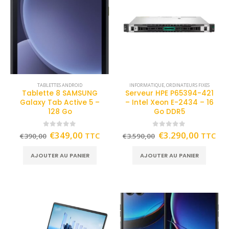
TABLETTES ANDROID
INFORMATIQUE
,
ORDINATEURS FIXES
Tablette 8 SAMSUNG
Serveur HPE P65394-421
Galaxy Tab Active 5 –
– Intel Xeon E-2434 – 16
128 Go
Go DDR5
0
out of 5
0
out of 5
€
349,00
€
3.290,00
TTC
TTC
€
390,00
€
3.590,00
AJOUTER AU PANIER
AJOUTER AU PANIER