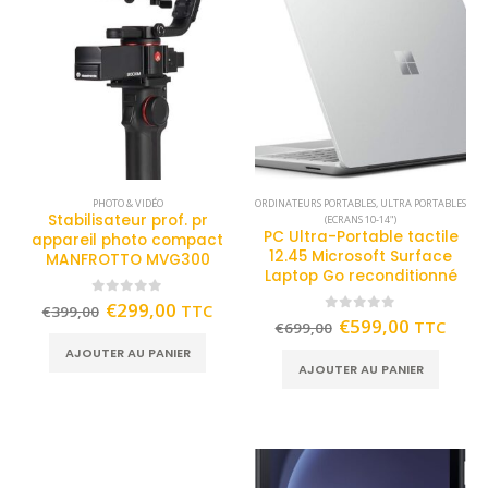
PHOTO & VIDÉO
ORDINATEURS PORTABLES
,
ULTRA PORTABLES
Stabilisateur prof. pr
(ECRANS 10-14")
PC Ultra-Portable tactile
appareil photo compact
12.45 Microsoft Surface
MANFROTTO MVG300
Laptop Go reconditionné
0
out of 5
€
299,00
TTC
€
399,00
0
out of 5
€
599,00
TTC
€
699,00
AJOUTER AU PANIER
AJOUTER AU PANIER