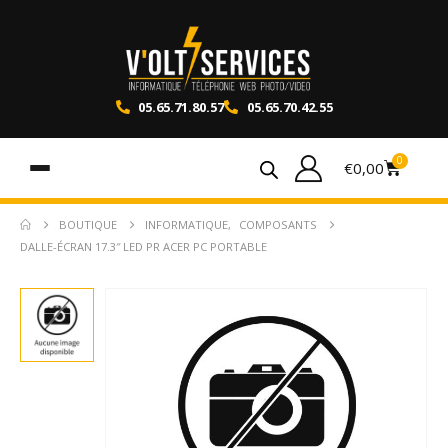
05.65.71.80.57
05.65.70.42.55
0
€
0,00
BOUTIQUE
INFORMATIQUE
,
COMPOSANTS
DALLE-ÉCRAN 17.3″ LED PR ACER PC PORTABLE