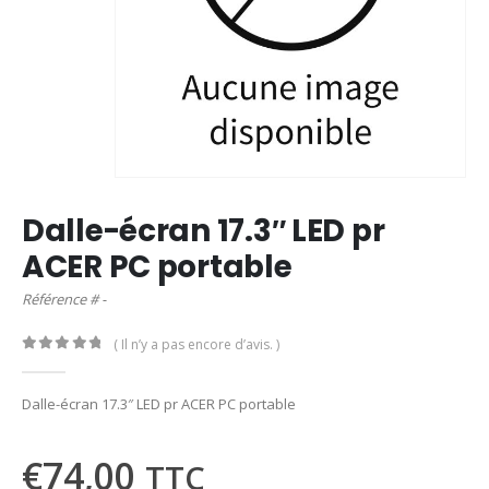
Dalle-écran 17.3″ LED pr
ACER PC portable
Référence # -
( Il n’y a pas encore d’avis. )
0
out of 5
Dalle-écran 17.3″ LED pr ACER PC portable
€
74,00
TTC