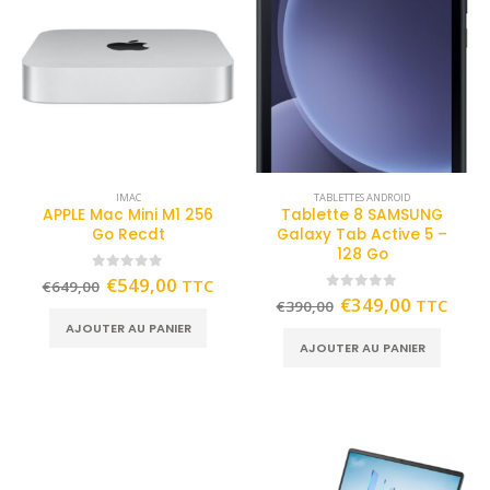
IMAC
TABLETTES ANDROID
APPLE Mac Mini M1 256
Tablette 8 SAMSUNG
Go Recdt
Galaxy Tab Active 5 –
128 Go
0
out of 5
€
549,00
TTC
€
649,00
0
out of 5
€
349,00
TTC
€
390,00
AJOUTER AU PANIER
AJOUTER AU PANIER