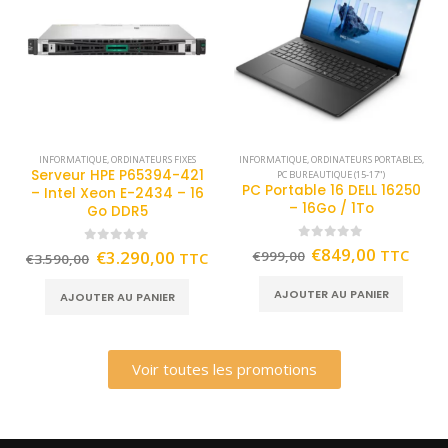
INFORMATIQUE
,
ORDINATEURS FIXES
INFORMATIQUE
,
ORDINATEURS PORTABLES
,
Serveur HPE P65394-421
PC BUREAUTIQUE (15-17")
PC Portable 16 DELL 16250
– Intel Xeon E-2434 – 16
– 16Go / 1To
Go DDR5
0
out of 5
€
849,00
TTC
0
out of 5
€
3.290,00
€
999,00
TTC
€
3.590,00
AJOUTER AU PANIER
AJOUTER AU PANIER
Voir toutes les promotions