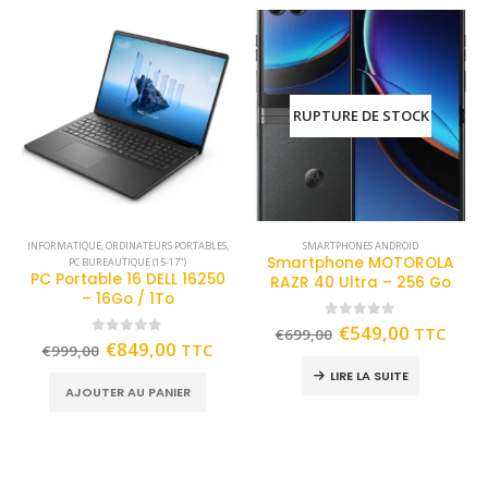
RUPTURE DE STOCK
INFORMATIQUE
,
ORDINATEURS PORTABLES
,
SMARTPHONES ANDROID
Smartphone MOTOROLA
PC BUREAUTIQUE (15-17")
PC Portable 16 DELL 16250
RAZR 40 Ultra – 256 Go
– 16Go / 1To
0
out of 5
€
549,00
TTC
€
699,00
0
out of 5
€
849,00
TTC
€
999,00
LIRE LA SUITE
AJOUTER AU PANIER