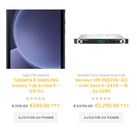
TABLETTES ANDROID
INFORMATIQUE
,
ORDINATEURS FIXES
Tablette 8 SAMSUNG
Serveur HPE P65394-421
Galaxy Tab Active 5 –
– Intel Xeon E-2434 – 16
128 Go
Go DDR5
0
out of 5
0
out of 5
€
349,00
€
3.290,00
TTC
TTC
€
390,00
€
3.590,00
AJOUTER AU PANIER
AJOUTER AU PANIER