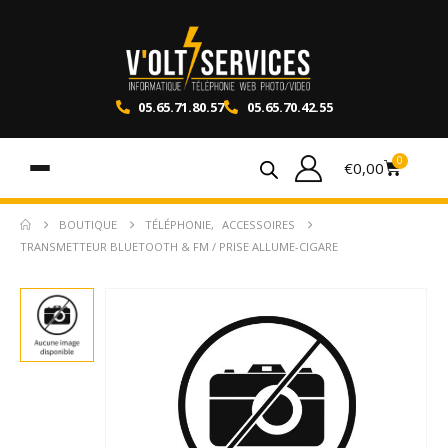
05.65.71.80.57
05.65.70.42.55
0
€
0,00
BOUTIQUE
TÉLÉPHONIE
,
ACCESSOIRES
TRANSMETTEUR BLUETOOTH & FM / PRISE ALLUME-CIGARE