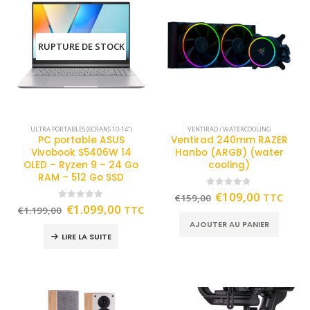
RUPTURE DE STOCK
ULTRA PORTABLES (ECRANS 10-14")
VENTIRAD / WATERCOOLING
PC portable ASUS
Ventirad 240mm RAZER
Vivobook S5406W 14
Hanbo (ARGB) (water
OLED – Ryzen 9 – 24 Go
cooling)
RAM – 512 Go SSD
0
out of 5
€
109,00
TTC
€
159,00
0
out of 5
€
1.099,00
TTC
€
1.199,00
AJOUTER AU PANIER
LIRE LA SUITE