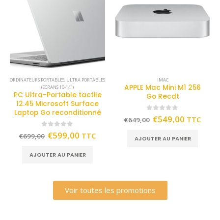
ORDINATEURS PORTABLES
,
ULTRA PORTABLES
IMAC
APPLE Mac Mini M1 256
(ECRANS 10-14")
PC Ultra-Portable tactile
Go Recdt
12.45 Microsoft Surface
Laptop Go reconditionné
0
out of 5
€
549,00
TTC
€
649,00
0
out of 5
€
599,00
TTC
€
699,00
AJOUTER AU PANIER
AJOUTER AU PANIER
Voir toutes les promotions