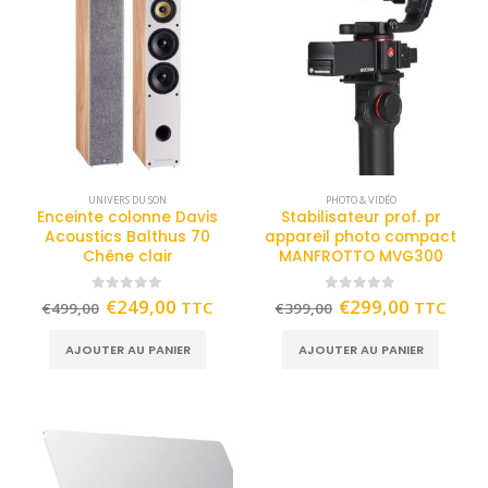
UNIVERS DU SON
PHOTO & VIDÉO
Enceinte colonne Davis
Stabilisateur prof. pr
Acoustics Balthus 70
appareil photo compact
Chêne clair
MANFROTTO MVG300
0
out of 5
0
out of 5
€
249,00
€
299,00
TTC
TTC
€
499,00
€
399,00
AJOUTER AU PANIER
AJOUTER AU PANIER