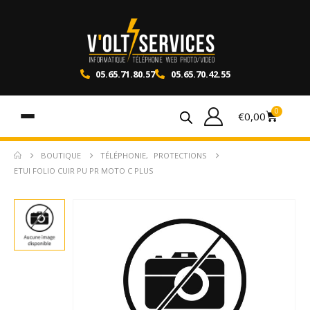
05.65.71.80.57
05.65.70.42.55
0
€
0,00
BOUTIQUE
TÉLÉPHONIE
,
PROTECTIONS
ETUI FOLIO CUIR PU PR MOTO C PLUS