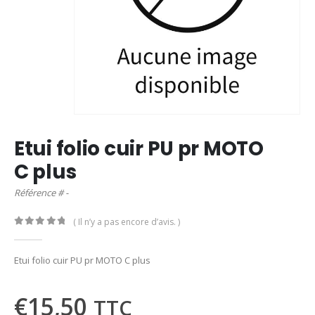
Etui folio cuir PU pr MOTO
C plus
Référence # -
( Il n’y a pas encore d’avis. )
0
out of 5
Etui folio cuir PU pr MOTO C plus
€
15,50
TTC