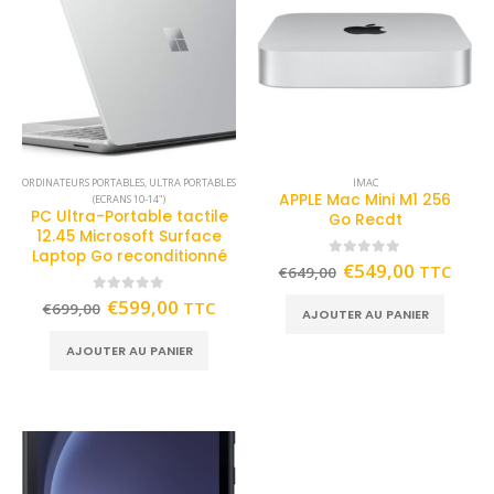
ORDINATEURS PORTABLES
,
ULTRA PORTABLES
IMAC
APPLE Mac Mini M1 256
(ECRANS 10-14")
PC Ultra-Portable tactile
Go Recdt
12.45 Microsoft Surface
Laptop Go reconditionné
0
out of 5
€
549,00
TTC
€
649,00
0
out of 5
€
599,00
TTC
€
699,00
AJOUTER AU PANIER
AJOUTER AU PANIER