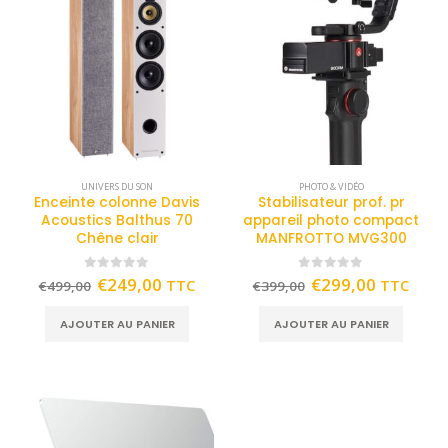
UNIVERS DU SON
PHOTO & VIDÉO
Enceinte colonne Davis
Stabilisateur prof. pr
Acoustics Balthus 70
appareil photo compact
Chêne clair
MANFROTTO MVG300
0
out of 5
0
out of 5
€
249,00
€
299,00
TTC
TTC
€
499,00
€
399,00
AJOUTER AU PANIER
AJOUTER AU PANIER