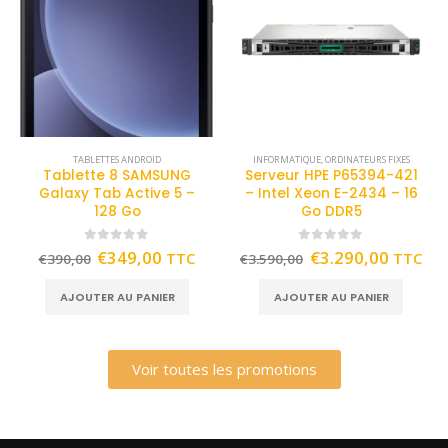
TABLETTES ANDROID
INFORMATIQUE
,
ORDINATEURS FIXES
Tablette 8 SAMSUNG
Serveur HPE P65394-421
Galaxy Tab Active 5 –
– Intel Xeon E-2434 – 16
128 Go
Go DDR5
0
out of 5
0
out of 5
€
349,00
€
3.290,00
TTC
TTC
€
390,00
€
3.590,00
AJOUTER AU PANIER
AJOUTER AU PANIER
Voir toutes les promotions