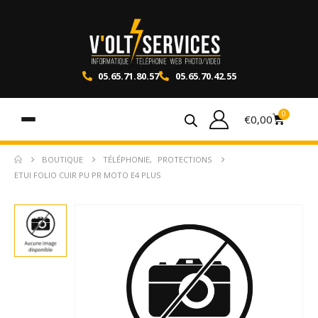
05.65.71.80.57
05.65.70.42.55
0
€
0,00
BOUTIQUE
TÉLÉPHONIE
,
PROTECTIONS
ETUI FOLIO CUIR PU PR MOTO E4 PLUS