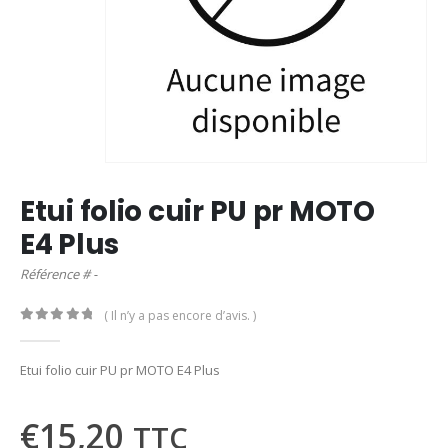
Etui folio cuir PU pr MOTO
E4 Plus
Référence # -
( Il n’y a pas encore d’avis. )
0
out of 5
Etui folio cuir PU pr MOTO E4 Plus
€
15,20
TTC