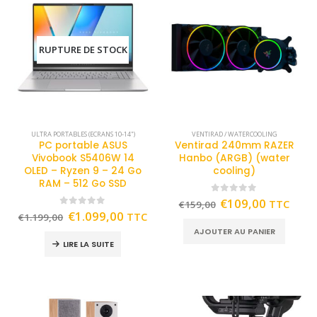
RUPTURE DE STOCK
ULTRA PORTABLES (ECRANS 10-14")
VENTIRAD / WATERCOOLING
PC portable ASUS
Ventirad 240mm RAZER
Vivobook S5406W 14
Hanbo (ARGB) (water
OLED – Ryzen 9 – 24 Go
cooling)
RAM – 512 Go SSD
0
out of 5
€
109,00
TTC
€
159,00
0
out of 5
€
1.099,00
TTC
€
1.199,00
AJOUTER AU PANIER
LIRE LA SUITE