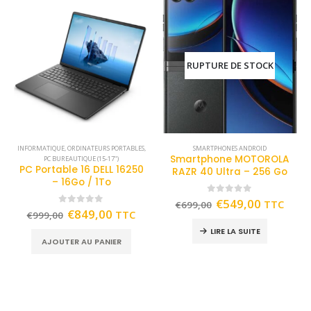
RUPTURE DE STOCK
INFORMATIQUE
,
ORDINATEURS PORTABLES
,
SMARTPHONES ANDROID
Smartphone MOTOROLA
PC BUREAUTIQUE (15-17")
PC Portable 16 DELL 16250
RAZR 40 Ultra – 256 Go
– 16Go / 1To
0
out of 5
€
549,00
TTC
€
699,00
0
out of 5
€
849,00
TTC
€
999,00
LIRE LA SUITE
AJOUTER AU PANIER