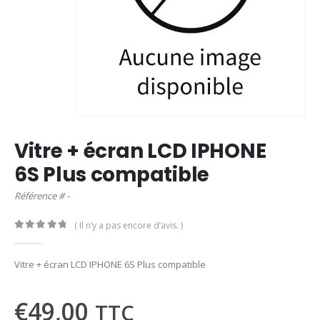
Vitre + écran LCD IPHONE
6S Plus compatible
Référence # -
( Il n’y a pas encore d’avis. )
0
out of 5
Vitre + écran LCD IPHONE 6S Plus compatible
€
49,00
TTC