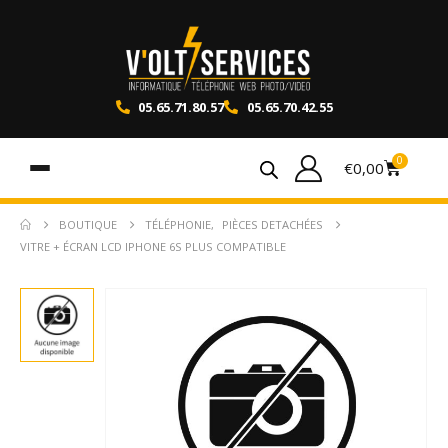
05.65.71.80.57
05.65.70.42.55
0
€
0,00
BOUTIQUE
TÉLÉPHONIE
,
PIÈCES DETACHÉES
VITRE + ÉCRAN LCD IPHONE 6S PLUS COMPATIBLE