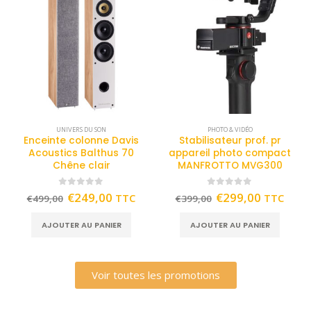
UNIVERS DU SON
PHOTO & VIDÉO
Enceinte colonne Davis
Stabilisateur prof. pr
Acoustics Balthus 70
appareil photo compact
Chêne clair
MANFROTTO MVG300
0
out of 5
0
out of 5
€
249,00
€
299,00
TTC
TTC
€
499,00
€
399,00
AJOUTER AU PANIER
AJOUTER AU PANIER
Voir toutes les promotions