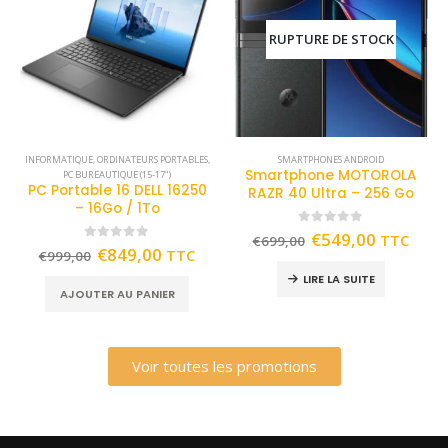
RUPTURE DE STOCK
INFORMATIQUE
,
ORDINATEURS PORTABLES
,
SMARTPHONES ANDROID
Smartphone MOTOROLA
PC BUREAUTIQUE (15-17")
PC Portable 16 DELL 16250
RAZR 40 Ultra – 256 Go
– 16Go / 1To
0
out of 5
€
549,00
TTC
€
699,00
0
out of 5
€
849,00
TTC
€
999,00
LIRE LA SUITE
AJOUTER AU PANIER
Voir toutes les promotions