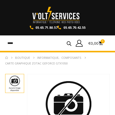
05.65.71.80.57
05.65.70.42.55
0
€
0,00
BOUTIQUE
INFORMATIQUE
,
COMPOSANTS
CARTE GRAPHIQUE ZOTAC GEFORCE GTX1050