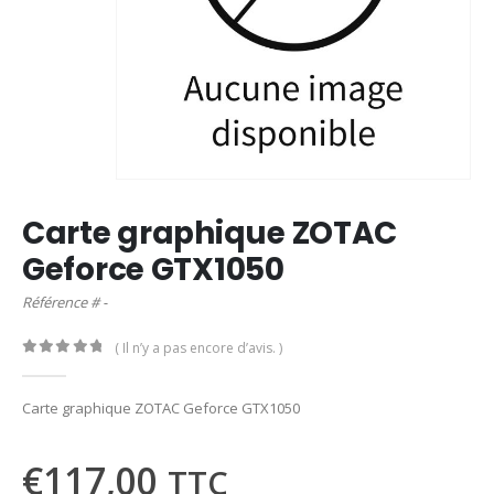
Carte graphique ZOTAC
Geforce GTX1050
Référence # -
( Il n’y a pas encore d’avis. )
0
out of 5
Carte graphique ZOTAC Geforce GTX1050
€
117,00
TTC