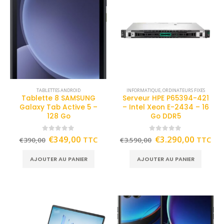
TABLETTES ANDROID
INFORMATIQUE
,
ORDINATEURS FIXES
Tablette 8 SAMSUNG
Serveur HPE P65394-421
Galaxy Tab Active 5 –
– Intel Xeon E-2434 – 16
128 Go
Go DDR5
0
out of 5
0
out of 5
€
349,00
€
3.290,00
TTC
TTC
€
390,00
€
3.590,00
AJOUTER AU PANIER
AJOUTER AU PANIER