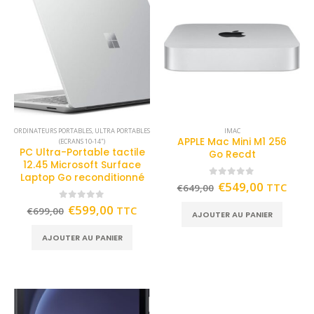
ORDINATEURS PORTABLES
,
ULTRA PORTABLES
IMAC
APPLE Mac Mini M1 256
(ECRANS 10-14")
PC Ultra-Portable tactile
Go Recdt
12.45 Microsoft Surface
Laptop Go reconditionné
0
out of 5
€
549,00
TTC
€
649,00
0
out of 5
€
599,00
TTC
€
699,00
AJOUTER AU PANIER
AJOUTER AU PANIER