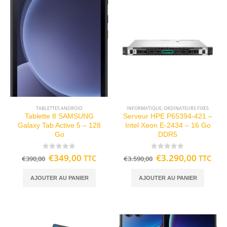
TABLETTES ANDROID
INFORMATIQUE
,
ORDINATEURS FIXES
Tablette 8 SAMSUNG
Serveur HPE P65394-421 –
Galaxy Tab Active 5 – 128
Intel Xeon E-2434 – 16 Go
Go
DDR5
0
out of 5
0
out of 5
€
349,00
€
3.290,00
TTC
TTC
€
390,00
€
3.590,00
AJOUTER AU PANIER
AJOUTER AU PANIER