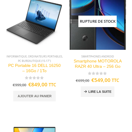
RUPTURE DE STOCK
INFORMATIQUE
,
ORDINATEURS PORTABLES
,
SMARTPHONES ANDROID
PC BUREAUTIQUE (15-17")
Smartphone MOTOROLA
PC Portable 16 DELL 16250
RAZR 40 Ultra – 256 Go
– 16Go / 1To
0
out of 5
€
549,00
TTC
€
699,00
0
out of 5
€
849,00
TTC
€
999,00
LIRE LA SUITE
AJOUTER AU PANIER