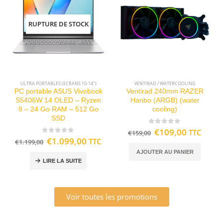
RUPTURE DE STOCK
ULTRA PORTABLES (ECRANS 10-14")
VENTIRAD / WATERCOOLING
PC portable ASUS Vivobook
Ventirad 240mm RAZER
S5406W 14 OLED – Ryzen
Hanbo (ARGB) (water
9 – 24 Go RAM – 512 Go
cooling)
SSD
0
out of 5
€
109,00
TTC
€
159,00
0
out of 5
€
1.099,00
TTC
€
1.199,00
AJOUTER AU PANIER
LIRE LA SUITE
Voir toutes les promotions