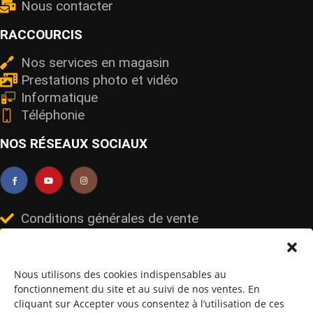
Nous contacter
RACCOURCIS
Nos services en magasin
Prestations photo et vidéo
Informatique
Téléphonie
NOS RÉSEAUX SOCIAUX
Conditions générales de vente
Mentions légales
Livraisons et retours
Données personnelles et cookies
Nous utilisons des cookies indispensables au
fonctionnement du site et au suivi de nos ventes. En
cliquant sur Accepter vous consentez à l’utilisation de ces