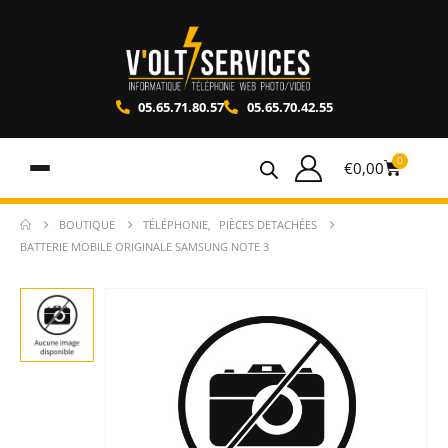
05.65.71.80.57
05.65.70.42.55
0
€
0,00
BOUTIQUE
TÉLÉPHONIE
,
PIÈCES DETACHÉES
BATTERIE MOBILE ORIGINALE SAMSUNG NOTE 3