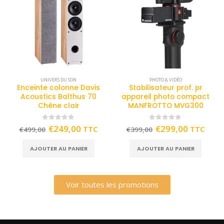
UNIVERS DU SON
PHOTO & VIDÉO
Enceinte colonne Davis
Stabilisateur prof. pr
Acoustics Balthus 70
appareil photo compact
Chêne clair
MANFROTTO MVG300
0
out of 5
0
out of 5
€
249,00
€
299,00
TTC
TTC
€
499,00
€
399,00
AJOUTER AU PANIER
AJOUTER AU PANIER
Voir toutes les promotions