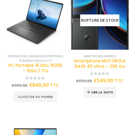
RUPTURE DE STOCK
INFORMATIQUE
,
ORDINATEURS PORTABLES
,
SMARTPHONES ANDROID
Smartphone MOTOROLA
PC BUREAUTIQUE (15-17")
PC Portable 16 DELL 16250
RAZR 40 Ultra – 256 Go
– 16Go / 1To
0
out of 5
€
549,00
TTC
€
699,00
0
out of 5
€
849,00
TTC
€
999,00
LIRE LA SUITE
AJOUTER AU PANIER