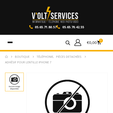
05.65.71.80.57
05.65.70.42.55
0
€
0,00
BOUTIQUE
TÉLÉPHONIE
,
PIÈCES DETACHÉES
ADHÉSIF POUR LENTILLE IPHONE 7