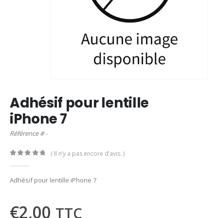
Adhésif pour lentille
iPhone 7
Référence # -
( Il n’y a pas encore d’avis. )
0
out of 5
Adhésif pour lentille iPhone 7
€
2,00
TTC