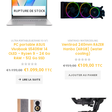
RUPTURE DE STOCK
ULTRA PORTABLES (ECRANS 10-14")
VENTIRAD / WATERCOOLING
PC portable ASUS
Ventirad 240mm RAZER
Vivobook S5406W 14
Hanbo (ARGB) (water
OLED – Ryzen 9 – 24 Go
cooling)
RAM – 512 Go SSD
0
out of 5
€
109,00
TTC
€
159,00
0
out of 5
€
1.099,00
TTC
€
1.199,00
AJOUTER AU PANIER
LIRE LA SUITE