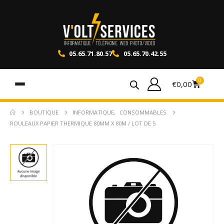
05.65.71.80.57
05.65.70.42.55
0
€
0,00
BOUTIQUE
INFORMATIQUE
,
CONSOMMABLES
ROULEAUX PAPIER THERMIQUE 80MM X 80M / LOT DE 5