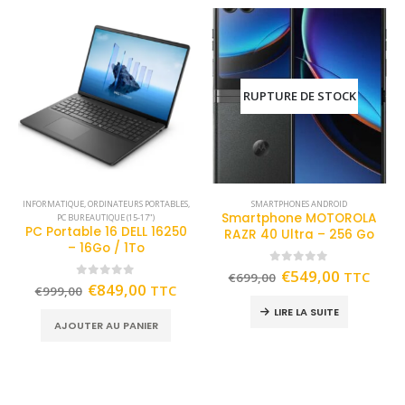
RUPTURE DE STOCK
INFORMATIQUE
,
ORDINATEURS PORTABLES
,
SMARTPHONES ANDROID
Smartphone MOTOROLA
PC BUREAUTIQUE (15-17")
PC Portable 16 DELL 16250
RAZR 40 Ultra – 256 Go
– 16Go / 1To
0
out of 5
€
549,00
TTC
€
699,00
0
out of 5
€
849,00
TTC
€
999,00
LIRE LA SUITE
AJOUTER AU PANIER