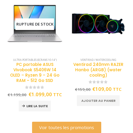
RUPTURE DE STOCK
ULTRA PORTABLES (ECRANS 10-14")
VENTIRAD / WATERCOOLING
PC portable ASUS
Ventirad 240mm RAZER
Vivobook S5406W 14
Hanbo (ARGB) (water
OLED – Ryzen 9 – 24 Go
cooling)
RAM – 512 Go SSD
0
out of 5
€
109,00
TTC
€
159,00
0
out of 5
€
1.099,00
TTC
€
1.199,00
AJOUTER AU PANIER
LIRE LA SUITE
Voir toutes les promotions