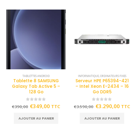
TABLETTES ANDROID
INFORMATIQUE
,
ORDINATEURS FIXES
Tablette 8 SAMSUNG
Serveur HPE P65394-421
Galaxy Tab Active 5 –
– Intel Xeon E-2434 – 16
128 Go
Go DDR5
0
out of 5
0
out of 5
€
349,00
€
3.290,00
TTC
TTC
€
390,00
€
3.590,00
AJOUTER AU PANIER
AJOUTER AU PANIER