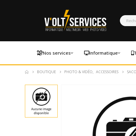
Nos services
Informatique
BOUTIQUE
PHOTO & VIDÉO
,
ACCESSOIRES
SACO