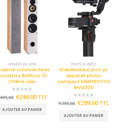
UNIVERS DU SON
PHOTO & VIDÉO
ceinte colonne Davis
Stabilisateur prof. pr
coustics Balthus 70
appareil photo
Chêne clair
compact MANFROTTO
MVG300
0
out of 5
€
249,00
TTC
499,00
0
out of 5
€
299,00
TTC
€
399,00
AJOUTER AU PANIER
AJOUTER AU PANIER