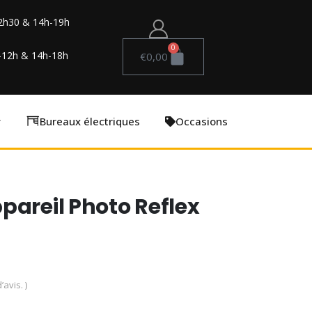
2h30 & 14h-19h
0
-12h & 14h-18h
€
0,00
Bureaux électriques
Occasions
pareil Photo Reflex
’avis. )