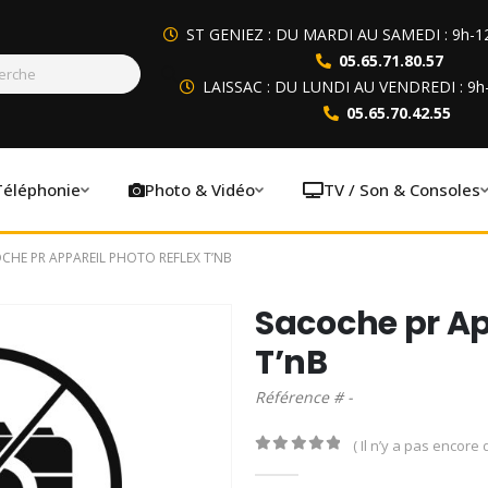
ST GENIEZ : DU MARDI AU SAMEDI : 9h-1
05.65.71.80.57
LAISSAC : DU LUNDI AU VENDREDI : 9h
05.65.70.42.55
Téléphonie
Photo & Vidéo
TV / Son & Consoles
CHE PR APPAREIL PHOTO REFLEX T’NB
Sacoche pr Ap
T’nB
Référence # -
( Il n’y a pas encore d
0
out of 5