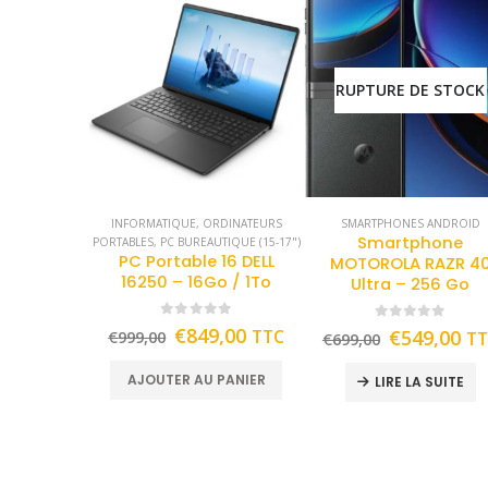
RUPTURE DE STOCK
INFORMATIQUE
,
ORDINATEURS
SMARTPHONES ANDROID
Smartphone
PORTABLES
,
PC BUREAUTIQUE (15-17")
PC Portable 16 DELL
MOTOROLA RAZR 4
16250 – 16Go / 1To
Ultra – 256 Go
0
out of 5
0
out of 5
€
849,00
TTC
€
549,00
€
999,00
T
€
699,00
AJOUTER AU PANIER
LIRE LA SUITE