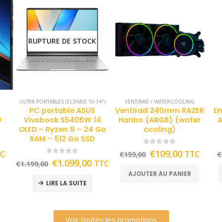
RUPTURE DE STOCK
ULTRA PORTABLES (ECRANS 10-14")
VENTIRAD / WATERCOOLING
PC portable ASUS
Ventirad 240mm RAZER
En
0
Vivobook S5406W 14
Hanbo (ARGB) (water
A
OLED – Ryzen 9 – 24 Go
cooling)
RAM – 512 Go SSD
0
out of 5
€
109,00
TC
TTC
€
159,00
€
0
out of 5
€
1.099,00
TTC
€
1.199,00
AJOUTER AU PANIER
LIRE LA SUITE
Voir toutes les promotions