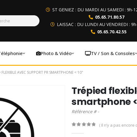
ST GENIEZ : DU MARDI AU SAMEDI : 9h-1
05.65.71.80.57
LAISSAC : DU LUNDI AU VENDREDI : 9h
05.65.70.42.55
Téléphonie
Photo & Vidéo
TV / Son & Consoles
D FLEXIBLE AVEC SUPPORT PR SMARTPHONE < 10"
Trépied flexib
smartphone < 
Référence # -
( Il n’y a pas encore d
0
out of 5