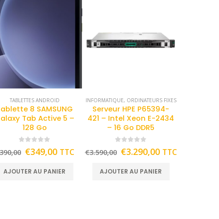
TABLETTES ANDROID
INFORMATIQUE
,
ORDINATEURS FIXES
Tablette 8 SAMSUNG
Serveur HPE P65394-
alaxy Tab Active 5 –
421 – Intel Xeon E-2434
128 Go
– 16 Go DDR5
0
out of 5
0
out of 5
€
349,00
€
3.290,00
TTC
TTC
390,00
€
3.590,00
AJOUTER AU PANIER
AJOUTER AU PANIER