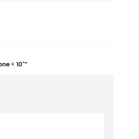
one < 10"”