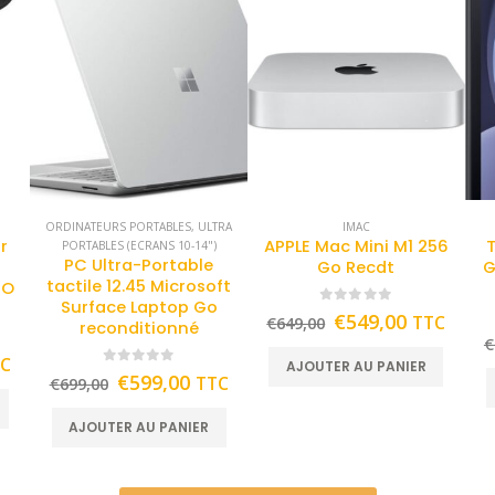
ORDINATEURS PORTABLES
,
ULTRA
IMAC
pr
APPLE Mac Mini M1 256
PORTABLES (ECRANS 10-14")
PC Ultra-Portable
Go Recdt
G
tactile 12.45 Microsoft
TO
Surface Laptop Go
0
out of 5
€
549,00
TTC
€
649,00
reconditionné
€
TC
AJOUTER AU PANIER
0
out of 5
€
599,00
TTC
€
699,00
AJOUTER AU PANIER