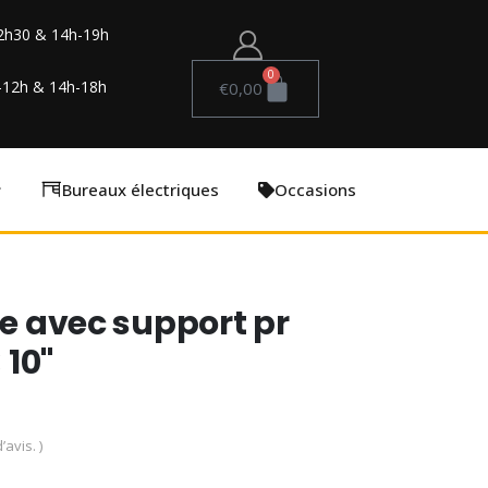
2h30 & 14h-19h
0
-12h & 14h-18h
€
0,00
Bureaux électriques
Occasions
le avec support pr
10"
’avis. )