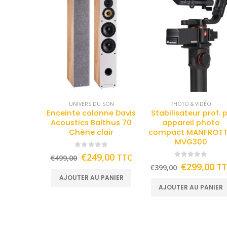
UNIVERS DU SON
PHOTO & VIDÉO
Enceinte colonne Davis
Stabilisateur prof. 
Acoustics Balthus 70
appareil photo
Chêne clair
compact MANFROT
MVG300
0
out of 5
€
249,00
TTC
€
499,00
0
out of 5
€
299,00
T
€
399,00
AJOUTER AU PANIER
AJOUTER AU PANIER