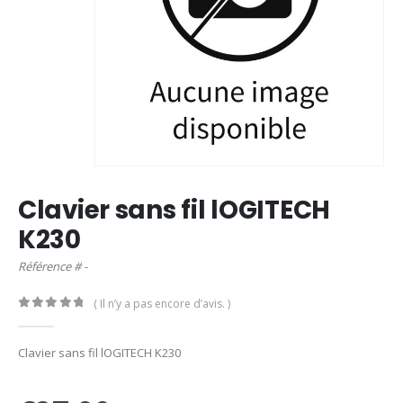
Clavier sans fil lOGITECH
K230
Référence # -
( Il n’y a pas encore d’avis. )
0
out of 5
Clavier sans fil lOGITECH K230