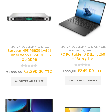
INFORMATIQUE
,
ORDINATEURS FIXES
INFORMATIQUE
,
ORDINATEURS PORTABLES
,
Serveur HPE P65394-421
PC BUREAUTIQUE (15-17")
PC Portable 16 DELL 16250
– Intel Xeon E-2434 – 16
– 16Go / 1To
Go DDR5
0
out of 5
€
849,00
TTC
0
out of 5
€
3.290,00
€
999,00
TTC
€
3.590,00
AJOUTER AU PANIER
AJOUTER AU PANIER