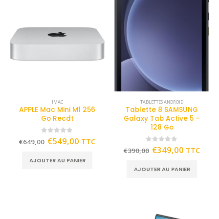
IMAC
TABLETTES ANDROID
APPLE Mac Mini M1 256
Tablette 8 SAMSUNG
Go Recdt
Galaxy Tab Active 5 –
128 Go
0
out of 5
€
549,00
TTC
€
649,00
0
out of 5
€
349,00
TTC
€
390,00
AJOUTER AU PANIER
AJOUTER AU PANIER