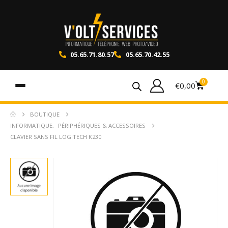
05.65.71.80.57
05.65.70.42.55
0
€
0,00
BOUTIQUE
INFORMATIQUE
,
PÉRIPHÉRIQUES & ACCESSOIRES
CLAVIER SANS FIL LOGITECH K230