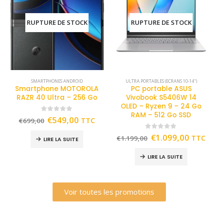
RUPTURE DE STOCK
RUPTURE DE STOCK
SMARTPHONES ANDROID
ULTRA PORTABLES (ECRANS 10-14")
Smartphone MOTOROLA
PC portable ASUS
RAZR 40 Ultra – 256 Go
Vivobook S5406W 14
OLED – Ryzen 9 – 24 Go
RAM – 512 Go SSD
0
out of 5
€
549,00
TTC
€
699,00
0
out of 5
€
1.099,00
TTC
€
1.199,00
LIRE LA SUITE
LIRE LA SUITE
Voir toutes les promotions