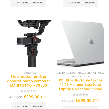
AJOUTER AU PANIER
AJOUTER AU PANIER
PHOTO & VIDÉO
ORDINATEURS PORTABLES
,
ULTRA PORTABLES
Stabilisateur prof. pr
(ECRANS 10-14")
PC Ultra-Portable tactile
appareil photo compact
12.45 Microsoft Surface
MANFROTTO MVG300
Laptop Go reconditionné
0
out of 5
€
299,00
TTC
€
399,00
0
out of 5
€
599,00
TTC
€
699,00
AJOUTER AU PANIER