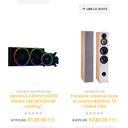
LIRE LA SUITE
VENTIRAD / WATERCOOLING
UNIVERS DU SON
Ventirad 240mm RAZER
Enceinte colonne Davis
Hanbo (ARGB) (water
Acoustics Balthus 70
cooling)
Chêne clair
0
out of 5
0
out of 5
€
109,00
€
249,00
TTC
TTC
€
159,00
€
499,00