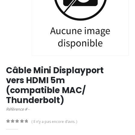
Câble Mini Displayport
vers HDMI 5m
(compatible MAC/
Thunderbolt)
Référence # -
( Il n’y a pas encore d’avis. )
0
out of 5