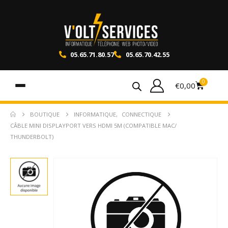
05.65.71.80.57
05.65.70.42.55
0
€
0,00
BOUTIQUE
INFORMATIQUE
,
CONNECTIQUE
CÂBLE MINI DISPLAYPORT VERS HDMI 5M (COMPATIBLE MAC/
THUNDERBOLT)