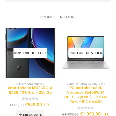
PROMOS EN COURS
RUPTURE DE STOCK
RUPTURE DE STOCK
SMARTPHONES ANDROID
ULTRA PORTABLES (ECRANS 10-14")
Smartphone MOTOROLA
PC portable ASUS
RAZR 40 Ultra – 256 Go
Vivobook S5406W 14
OLED – Ryzen 9 – 24 Go
RAM – 512 Go SSD
0
out of 5
€
549,00
TTC
€
699,00
0
out of 5
€
1.099,00
TTC
€
1.199,00
LIRE LA SUITE