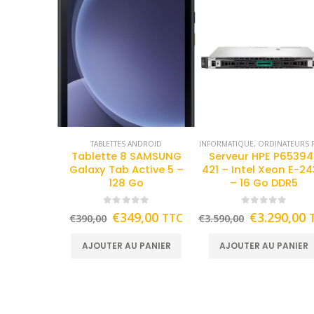
TABLETTES ANDROID
INFORMATIQUE
,
ORDINATEURS F
Tablette 8 SAMSUNG
Serveur HPE P65394
Galaxy Tab Active 5 –
421 – Intel Xeon E-2
128 Go
– 16 Go DDR5
0
out of 5
0
out of 5
€
349,00
€
3.290,00
TTC
€
390,00
€
3.590,00
AJOUTER AU PANIER
AJOUTER AU PANIER