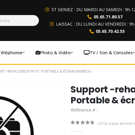
ST GENIEZ : DU MARDI AU SAMEDI : 9h-1
05.65.71.80.57
LAISSAC : DU LUNDI AU VENDREDI : 9h
05.65.70.42.55
Téléphonie
Photo & Vidéo
TV / Son & Consoles
RT -REHAUSSEUR PR PC PORTABLE & ÉCRAN BAMBOU
Support -reha
Portable & é
Référence # -
( Il n’y a pas encore d
0
out of 5