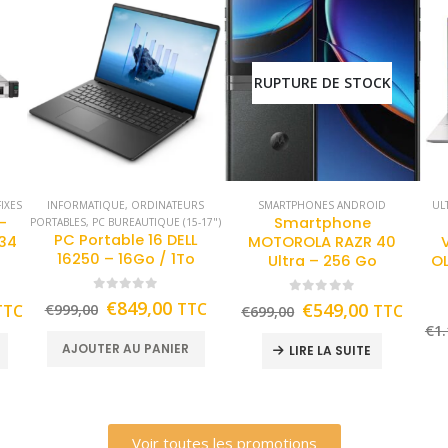
RUPTURE DE STOCK
IXES
INFORMATIQUE
,
ORDINATEURS
SMARTPHONES ANDROID
UL
-
Smartphone
PORTABLES
,
PC BUREAUTIQUE (15-17")
PC Portable 16 DELL
434
MOTOROLA RAZR 40
16250 – 16Go / 1To
Ultra – 256 Go
OL
0
out of 5
0
out of 5
€
849,00
TTC
€
549,00
TTC
€
999,00
TTC
€
699,00
€
1.
AJOUTER AU PANIER
LIRE LA SUITE
Voir toutes les promotions