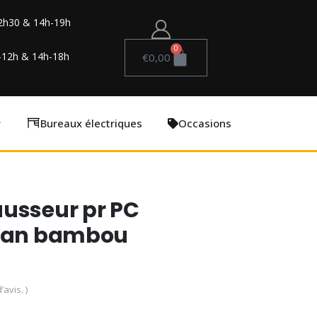
2h30 & 14h-19h
0
-12h & 14h-18h
€
0,00
Bureaux électriques
Occasions
usseur pr PC
cran bambou
’avis. )