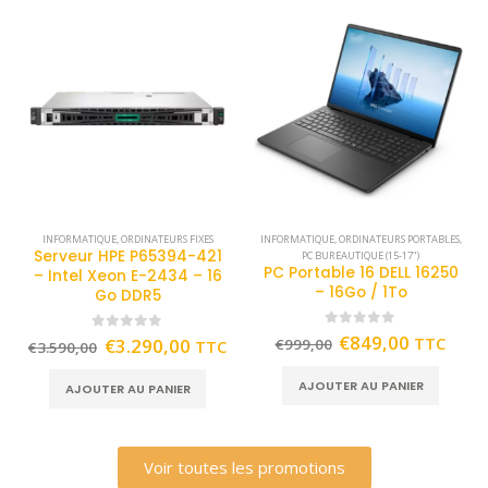
INFORMATIQUE
,
ORDINATEURS FIXES
INFORMATIQUE
,
ORDINATEURS PORTABLES
,
Serveur HPE P65394-421
PC BUREAUTIQUE (15-17")
PC Portable 16 DELL 16250
– Intel Xeon E-2434 – 16
– 16Go / 1To
Go DDR5
0
out of 5
€
849,00
TTC
0
out of 5
€
3.290,00
€
999,00
TTC
€
3.590,00
AJOUTER AU PANIER
AJOUTER AU PANIER
Voir toutes les promotions