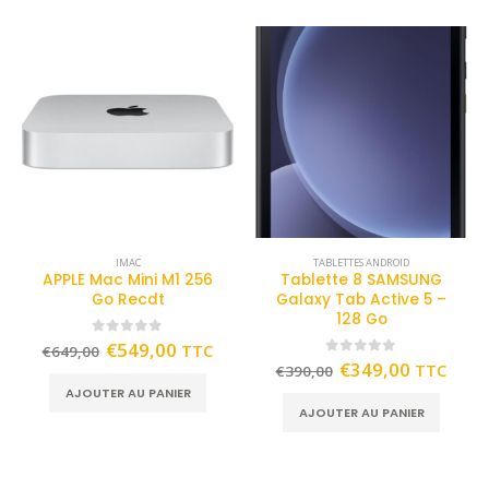
IMAC
TABLETTES ANDROID
APPLE Mac Mini M1 256
Tablette 8 SAMSUNG
Go Recdt
Galaxy Tab Active 5 –
128 Go
0
out of 5
€
549,00
TTC
€
649,00
0
out of 5
€
349,00
TTC
€
390,00
AJOUTER AU PANIER
AJOUTER AU PANIER