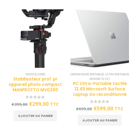
PHOTO & VIDÉO
ORDINATEURS PORTABLES
,
ULTRA PORTABLES
Stabilisateur prof. pr
(ECRANS 10-14")
PC Ultra-Portable tactile
appareil photo compact
12.45 Microsoft Surface
MANFROTTO MVG300
Laptop Go reconditionné
0
out of 5
€
299,00
TTC
€
399,00
0
out of 5
€
599,00
TTC
€
699,00
AJOUTER AU PANIER
AJOUTER AU PANIER