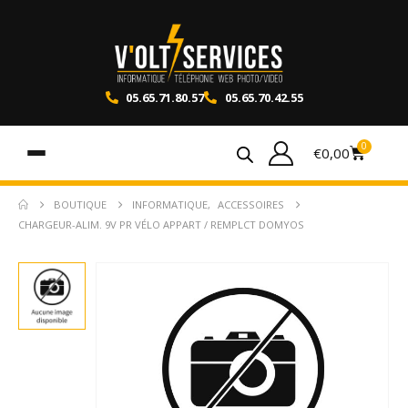
05.65.71.80.57
05.65.70.42.55
0
€
0,00
BOUTIQUE
INFORMATIQUE
,
ACCESSOIRES
CHARGEUR-ALIM. 9V PR VÉLO APPART / REMPLCT DOMYOS