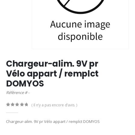
Chargeur-alim. 9V pr
Vélo appart / remplct
DOMYOS
Référence # -
( Il n’y a pas encore d’avis. )
0
out of 5
Chargeur-alim. 9V pr Vélo appart / remplct DOMYOS