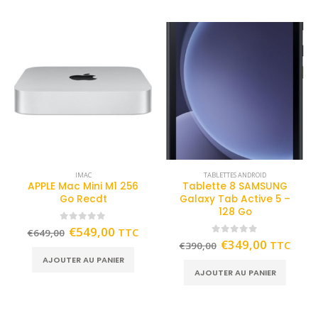
IMAC
TABLETTES ANDROID
APPLE Mac Mini M1 256
Tablette 8 SAMSUNG
Go Recdt
Galaxy Tab Active 5 –
128 Go
0
out of 5
€
549,00
TTC
€
649,00
0
out of 5
€
349,00
TTC
€
390,00
AJOUTER AU PANIER
AJOUTER AU PANIER