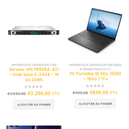
INFORMATIQUE
,
ORDINATEURS FIXES
INFORMATIQUE
,
ORDINATEURS PORTABLES
,
Serveur HPE P65394-421
PC BUREAUTIQUE (15-17")
PC Portable 16 DELL 16250
– Intel Xeon E-2434 – 16
– 16Go / 1To
Go DDR5
0
out of 5
€
849,00
TTC
0
out of 5
€
3.290,00
€
999,00
TTC
€
3.590,00
AJOUTER AU PANIER
AJOUTER AU PANIER