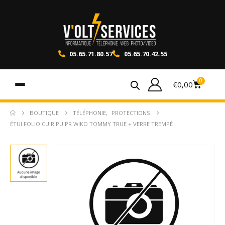
05.65.71.80.57
05.65.70.42.55
0
€
0,00
BOUTIQUE
TÉLÉPHONIE
,
PROTECTIONS
ÉTUI FOLIO CUIR PU PR WIKO TOMMY TRUE + VERRE TREMPÉ