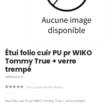
Étui folio cuir PU pr WIKO
Tommy True + verre
trempé
Référence # -
( Il n’y a pas encore d’avis. )
0
out of 5
Étui folio cuir PU pr WIKO Tommy True + verre trempé