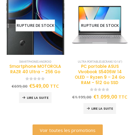
RUPTURE DE STOCK
RUPTURE DE STOCK
SMARTPHONES ANDROID
ULTRA PORTABLES (ECRANS 10-14")
Smartphone MOTOROLA
PC portable ASUS
RAZR 40 Ultra – 256 Go
Vivobook S5406W 14
OLED – Ryzen 9 – 24 Go
RAM – 512 Go SSD
0
out of 5
€
549,00
TTC
€
699,00
0
out of 5
€
1.099,00
TTC
€
1.199,00
LIRE LA SUITE
LIRE LA SUITE
Voir toutes les promotions