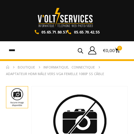
05.65.71.80.57
05.65.70.42.55
0
€
0,00
BOUTIQUE
INFORMATIQUE
,
CONNECTIQUE
ADAPTATEUR HDMI MÂLE VERS VGA FEMELLE 1080P SS CÂBLE