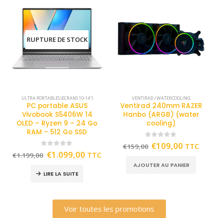
RUPTURE DE STOCK
ULTRA PORTABLES (ECRANS 10-14")
VENTIRAD / WATERCOOLING
PC portable ASUS
Ventirad 240mm RAZER
Vivobook S5406W 14
Hanbo (ARGB) (water
OLED – Ryzen 9 – 24 Go
cooling)
RAM – 512 Go SSD
0
out of 5
€
109,00
TTC
€
159,00
0
out of 5
€
1.099,00
TTC
€
1.199,00
AJOUTER AU PANIER
LIRE LA SUITE
Voir toutes les promotions