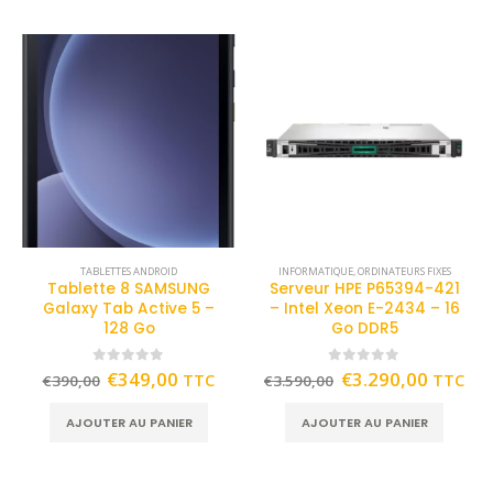
TABLETTES ANDROID
INFORMATIQUE
,
ORDINATEURS FIXES
Tablette 8 SAMSUNG
Serveur HPE P65394-421
Galaxy Tab Active 5 –
– Intel Xeon E-2434 – 16
128 Go
Go DDR5
0
out of 5
0
out of 5
€
349,00
€
3.290,00
TTC
TTC
€
390,00
€
3.590,00
AJOUTER AU PANIER
AJOUTER AU PANIER