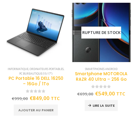
RUPTURE DE STOCK
INFORMATIQUE
,
ORDINATEURS PORTABLES
,
SMARTPHONES ANDROID
Smartphone MOTOROLA
PC BUREAUTIQUE (15-17")
PC Portable 16 DELL 16250
RAZR 40 Ultra – 256 Go
– 16Go / 1To
0
out of 5
€
549,00
TTC
€
699,00
0
out of 5
€
849,00
TTC
€
999,00
LIRE LA SUITE
AJOUTER AU PANIER