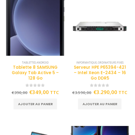
TABLETTES ANDROID
INFORMATIQUE
,
ORDINATEURS FIXES
Tablette 8 SAMSUNG
Serveur HPE P65394-421
Galaxy Tab Active 5 –
– Intel Xeon E-2434 – 16
128 Go
Go DDR5
0
out of 5
0
out of 5
€
349,00
€
3.290,00
TTC
TTC
€
390,00
€
3.590,00
AJOUTER AU PANIER
AJOUTER AU PANIER