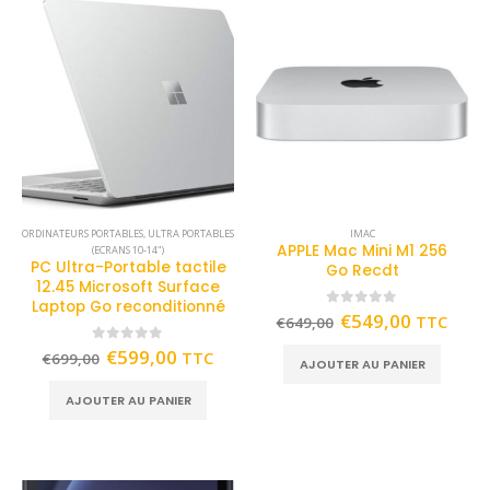
ORDINATEURS PORTABLES
,
ULTRA PORTABLES
IMAC
APPLE Mac Mini M1 256
(ECRANS 10-14")
PC Ultra-Portable tactile
Go Recdt
12.45 Microsoft Surface
Laptop Go reconditionné
0
out of 5
€
549,00
TTC
€
649,00
0
out of 5
€
599,00
TTC
€
699,00
AJOUTER AU PANIER
AJOUTER AU PANIER