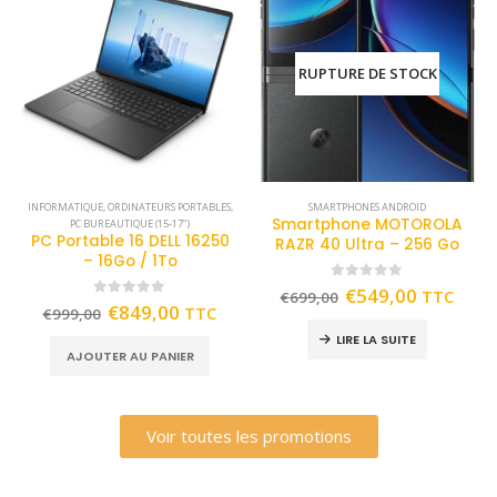
RUPTURE DE STOCK
INFORMATIQUE
,
ORDINATEURS PORTABLES
,
SMARTPHONES ANDROID
Smartphone MOTOROLA
PC BUREAUTIQUE (15-17")
PC Portable 16 DELL 16250
RAZR 40 Ultra – 256 Go
– 16Go / 1To
0
out of 5
€
549,00
TTC
€
699,00
0
out of 5
€
849,00
TTC
€
999,00
LIRE LA SUITE
AJOUTER AU PANIER
Voir toutes les promotions