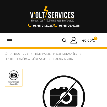
05.65.71.80.57
05.65.70.42.55
0
€
0,00
BOUTIQUE
TÉLÉPHONIE
,
PIÈCES DETACHÉES
LENTILLE CAMÉRA ARRIÈRE SAMSUNG GALAXY J7 2016