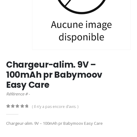
Chargeur-alim. 9V –
100mAh pr Babymoov
Easy Care
Référence # -
( Il n’y a pas encore d’avis. )
0
out of 5
Chargeur-alim. 9V – 100mAh pr Babymoov Easy Care