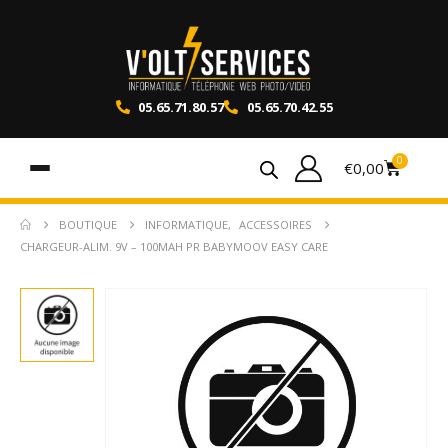
05.65.71.80.57
05.65.70.42.55
0
€
0,00
BOUTIQUE
INFORMATIQUE
,
ACCESSOIRES
CHARGEUR-ALIM. 9V – 100MAH PR BABYMOOV EASY CARE