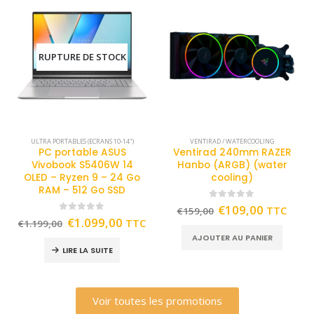
RUPTURE DE STOCK
ULTRA PORTABLES (ECRANS 10-14")
VENTIRAD / WATERCOOLING
PC portable ASUS
Ventirad 240mm RAZER
Vivobook S5406W 14
Hanbo (ARGB) (water
OLED – Ryzen 9 – 24 Go
cooling)
RAM – 512 Go SSD
0
out of 5
€
109,00
TTC
€
159,00
0
out of 5
€
1.099,00
TTC
€
1.199,00
AJOUTER AU PANIER
LIRE LA SUITE
Voir toutes les promotions