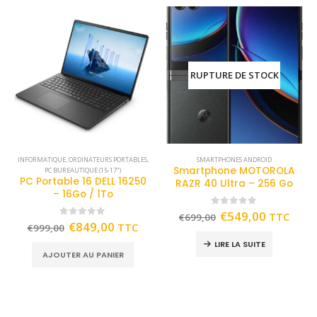
RUPTURE DE STOCK
INFORMATIQUE
,
ORDINATEURS PORTABLES
,
SMARTPHONES ANDROID
Smartphone MOTOROLA
PC BUREAUTIQUE (15-17")
PC Portable 16 DELL 16250
RAZR 40 Ultra – 256 Go
– 16Go / 1To
0
out of 5
€
549,00
TTC
€
699,00
0
out of 5
€
849,00
TTC
€
999,00
LIRE LA SUITE
AJOUTER AU PANIER