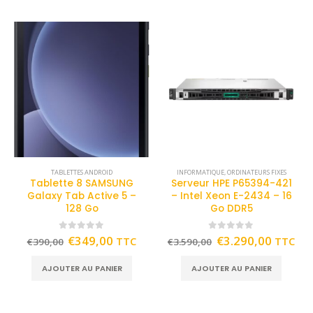
TABLETTES ANDROID
INFORMATIQUE
,
ORDINATEURS FIXES
Tablette 8 SAMSUNG
Serveur HPE P65394-421
Galaxy Tab Active 5 –
– Intel Xeon E-2434 – 16
128 Go
Go DDR5
0
out of 5
0
out of 5
€
349,00
€
3.290,00
TTC
TTC
€
390,00
€
3.590,00
AJOUTER AU PANIER
AJOUTER AU PANIER