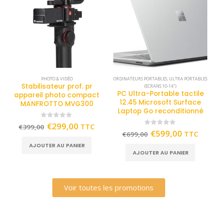
PHOTO & VIDÉO
ORDINATEURS PORTABLES
,
ULTRA PORTABLES
Stabilisateur prof. pr
(ECRANS 10-14")
PC Ultra-Portable tactile
appareil photo compact
12.45 Microsoft Surface
MANFROTTO MVG300
Laptop Go reconditionné
0
out of 5
€
299,00
TTC
€
399,00
0
out of 5
€
599,00
TTC
€
699,00
AJOUTER AU PANIER
AJOUTER AU PANIER
Voir toutes les promotions