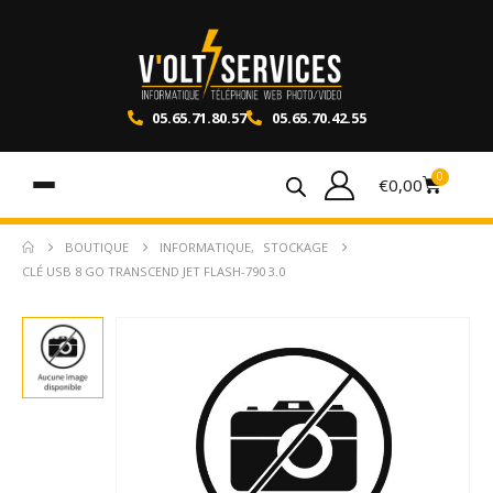
05.65.71.80.57
05.65.70.42.55
0
€
0,00
BOUTIQUE
INFORMATIQUE
,
STOCKAGE
CLÉ USB 8 GO TRANSCEND JET FLASH-790 3.0