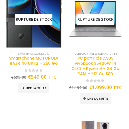
RUPTURE DE STOCK
RUPTURE DE STOCK
SMARTPHONES ANDROID
ULTRA PORTABLES (ECRANS 10-14")
Smartphone MOTOROLA
PC portable ASUS
RAZR 40 Ultra – 256 Go
Vivobook S5406W 14
OLED – Ryzen 9 – 24 Go
RAM – 512 Go SSD
0
out of 5
€
549,00
TTC
€
699,00
0
out of 5
€
1.099,00
TTC
€
1.199,00
LIRE LA SUITE
LIRE LA SUITE