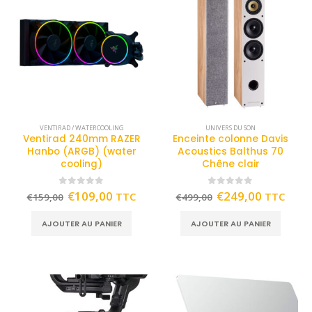
VENTIRAD / WATERCOOLING
UNIVERS DU SON
Ventirad 240mm RAZER
Enceinte colonne Davis
Hanbo (ARGB) (water
Acoustics Balthus 70
cooling)
Chêne clair
0
out of 5
0
out of 5
€
109,00
€
249,00
TTC
TTC
€
159,00
€
499,00
AJOUTER AU PANIER
AJOUTER AU PANIER