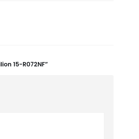
ilion 15-R072NF”