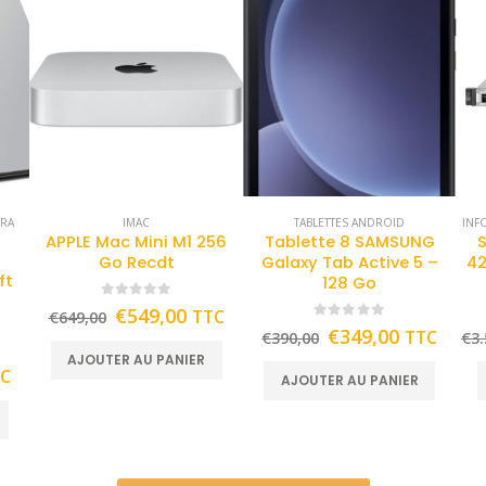
TRA
IMAC
TABLETTES ANDROID
INF
APPLE Mac Mini M1 256
Tablette 8 SAMSUNG
Go Recdt
Galaxy Tab Active 5 –
42
ft
128 Go
0
out of 5
€
549,00
TTC
€
649,00
0
out of 5
€
349,00
TTC
€
390,00
€
3.
AJOUTER AU PANIER
TC
AJOUTER AU PANIER