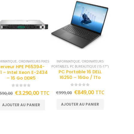
ORMATIQUE
,
ORDINATEURS FIXES
INFORMATIQUE
,
ORDINATEURS
Serveur HPE P65394-
PORTABLES
,
PC BUREAUTIQUE (15-17")
PC Portable 16 DELL
1 – Intel Xeon E-2434
16250 – 16Go / 1To
– 16 Go DDR5
0
out of 5
0
out of 5
€
849,00
€
3.290,00
TTC
TTC
€
999,00
590,00
AJOUTER AU PANIER
AJOUTER AU PANIER