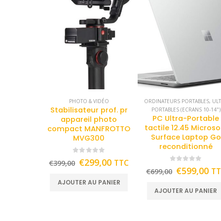
PHOTO & VIDÉO
ORDINATEURS PORTABLES
,
UL
Stabilisateur prof. pr
PORTABLES (ECRANS 10-14")
PC Ultra-Portable
appareil photo
tactile 12.45 Microso
compact MANFROTTO
Surface Laptop Go
MVG300
reconditionné
0
out of 5
€
299,00
TTC
€
399,00
0
out of 5
€
599,00
T
€
699,00
AJOUTER AU PANIER
AJOUTER AU PANIER