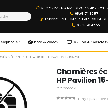
ST GENIEZ : DU MARDI AU SAMEDI : 9h-1
05.65.71.80.57
LAISSAC : DU LUNDI AU VENDREDI : 9h
05.65.70.42.55
Téléphonie
Photo & Vidéo
TV / Son & Consoles
NIÈRES ÉCRAN GAUCHE & DROITE HP PAVILION 15-R072NF
Charnières éc
HP Pavilion 1
Référence # -
( Il n’y a pas encore d
0
out of 5