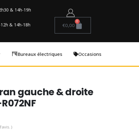
2h30 & 14h-19h
0
-12h & 14h-18h
€
0,00
Bureaux électriques
Occasions
ran gauche & droite
5-R072NF
’avis. )