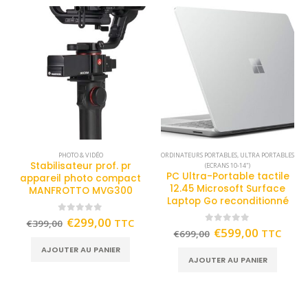
PHOTO & VIDÉO
ORDINATEURS PORTABLES
,
ULTRA PORTABLES
Stabilisateur prof. pr
(ECRANS 10-14")
PC Ultra-Portable tactile
appareil photo compact
12.45 Microsoft Surface
MANFROTTO MVG300
Laptop Go reconditionné
0
out of 5
€
299,00
TTC
€
399,00
0
out of 5
€
599,00
TTC
€
699,00
AJOUTER AU PANIER
AJOUTER AU PANIER