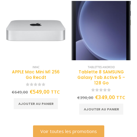
IMAC
TABLETTES ANDROID
APPLE Mac Mini M1 256
Tablette 8 SAMSUNG
Go Recdt
Galaxy Tab Active 5 –
128 Go
0
out of 5
€
549,00
TTC
€
649,00
0
out of 5
€
349,00
TTC
€
390,00
AJOUTER AU PANIER
AJOUTER AU PANIER
Voir toutes les promotions