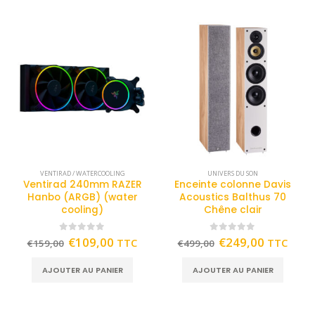
VENTIRAD / WATERCOOLING
UNIVERS DU SON
Ventirad 240mm RAZER
Enceinte colonne Davis
Hanbo (ARGB) (water
Acoustics Balthus 70
cooling)
Chêne clair
0
out of 5
0
out of 5
€
109,00
€
249,00
TTC
TTC
€
159,00
€
499,00
AJOUTER AU PANIER
AJOUTER AU PANIER