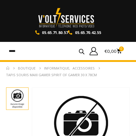
05.65.71.80.57
05.65.70.42.55
0
€
0,00
BOUTIQUE
INFORMATIQUE
,
ACCESSOIRES
TAPIS SOURIS MAXI GAMER SPIRIT OF GAMER 30 X 78CM