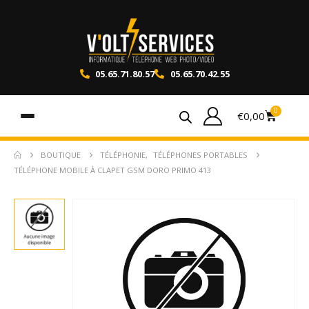
05.65.71.80.57
05.65.70.42.55
0
€
0,00
BOUTIQUE
TÉLÉPHONIE
,
TÉLÉPHONES PORTABLES
TÉLÉPHONE MOBILE À CLAPET GSM DORO PRIMO 413