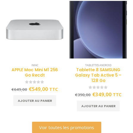
IMAC
TABLETTES ANDROID
APPLE Mac Mini M1 256
Tablette 8 SAMSUNG
Go Recdt
Galaxy Tab Active 5 –
128 Go
0
out of 5
€
549,00
TTC
€
649,00
0
out of 5
€
349,00
TTC
€
390,00
AJOUTER AU PANIER
AJOUTER AU PANIER
Voir toutes les promotions