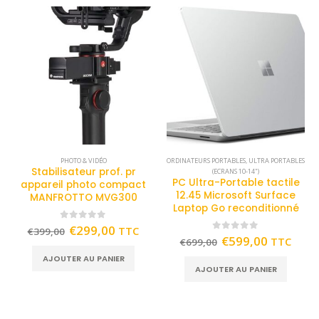
PHOTO & VIDÉO
ORDINATEURS PORTABLES
,
ULTRA PORTABLES
Stabilisateur prof. pr
(ECRANS 10-14")
PC Ultra-Portable tactile
appareil photo compact
12.45 Microsoft Surface
MANFROTTO MVG300
Laptop Go reconditionné
0
out of 5
€
299,00
TTC
€
399,00
0
out of 5
€
599,00
TTC
€
699,00
AJOUTER AU PANIER
AJOUTER AU PANIER