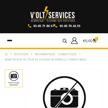
05.65.71.80.57
05.65.70.42.55
0
€
0,00
BOUTIQUE
INFORMATIQUE
,
CONNECTIQUE
ADAPTATEUR SECTEUR DE VOYAGE UK-FEMELLE / FRANCE-MÂLE