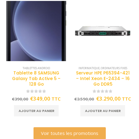
TABLETTES ANDROID
INFORMATIQUE
,
ORDINATEURS FIXES
Tablette 8 SAMSUNG
Serveur HPE P65394-421
Galaxy Tab Active 5 –
– Intel Xeon E-2434 – 16
128 Go
Go DDR5
0
out of 5
0
out of 5
€
349,00
€
3.290,00
TTC
TTC
€
390,00
€
3.590,00
AJOUTER AU PANIER
AJOUTER AU PANIER
Voir toutes les promotions