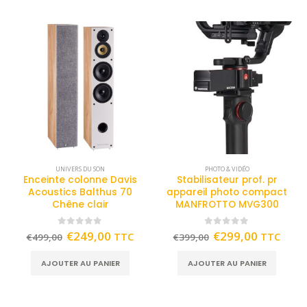
UNIVERS DU SON
PHOTO & VIDÉO
Enceinte colonne Davis
Stabilisateur prof. pr
Acoustics Balthus 70
appareil photo compact
Chêne clair
MANFROTTO MVG300
0
out of 5
0
out of 5
€
249,00
€
299,00
TTC
TTC
€
499,00
€
399,00
AJOUTER AU PANIER
AJOUTER AU PANIER