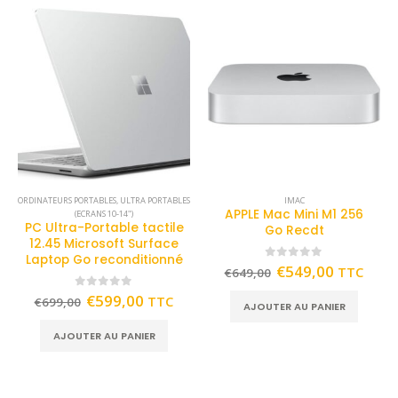
ORDINATEURS PORTABLES
,
ULTRA PORTABLES
IMAC
APPLE Mac Mini M1 256
(ECRANS 10-14")
PC Ultra-Portable tactile
Go Recdt
12.45 Microsoft Surface
Laptop Go reconditionné
0
out of 5
€
549,00
TTC
€
649,00
0
out of 5
€
599,00
TTC
€
699,00
AJOUTER AU PANIER
AJOUTER AU PANIER