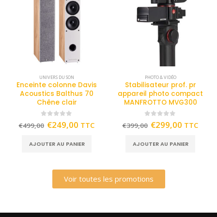
UNIVERS DU SON
PHOTO & VIDÉO
Enceinte colonne Davis
Stabilisateur prof. pr
Acoustics Balthus 70
appareil photo compact
Chêne clair
MANFROTTO MVG300
0
out of 5
0
out of 5
€
249,00
€
299,00
TTC
TTC
€
499,00
€
399,00
AJOUTER AU PANIER
AJOUTER AU PANIER
Voir toutes les promotions