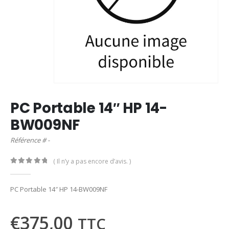
PC Portable 14″ HP 14-
BW009NF
Référence # -
( Il n’y a pas encore d’avis. )
0
out of 5
PC Portable 14″ HP 14-BW009NF
€
375,00
TTC