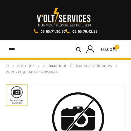
05.65.71.80.57
05.65.70.42.55
0
€
0,00
BOUTIQUE
INFORMATIQUE
,
ORDINATEURS PORTABLES
PC PORTABLE 14″ HP 14-BW009NF