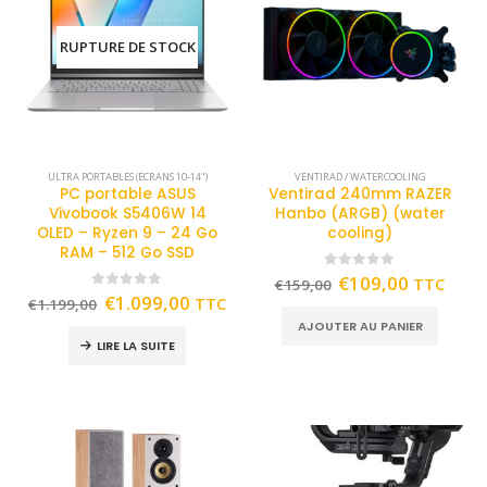
RUPTURE DE STOCK
ULTRA PORTABLES (ECRANS 10-14")
VENTIRAD / WATERCOOLING
PC portable ASUS
Ventirad 240mm RAZER
Vivobook S5406W 14
Hanbo (ARGB) (water
OLED – Ryzen 9 – 24 Go
cooling)
RAM – 512 Go SSD
0
out of 5
€
109,00
TTC
€
159,00
0
out of 5
€
1.099,00
TTC
€
1.199,00
AJOUTER AU PANIER
LIRE LA SUITE