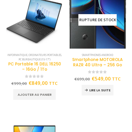
RUPTURE DE STOCK
INFORMATIQUE
,
ORDINATEURS PORTABLES
,
SMARTPHONES ANDROID
Smartphone MOTOROLA
PC BUREAUTIQUE (15-17")
PC Portable 16 DELL 16250
RAZR 40 Ultra – 256 Go
– 16Go / 1To
0
out of 5
€
549,00
TTC
€
699,00
0
out of 5
€
849,00
TTC
€
999,00
LIRE LA SUITE
AJOUTER AU PANIER