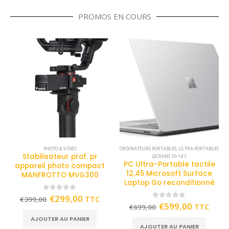
PROMOS EN COURS
PHOTO & VIDÉO
ORDINATEURS PORTABLES
,
ULTRA PORTABLES
Stabilisateur prof. pr
(ECRANS 10-14")
PC Ultra-Portable tactile
appareil photo compact
12.45 Microsoft Surface
MANFROTTO MVG300
Laptop Go reconditionné
0
out of 5
€
299,00
TTC
€
399,00
0
out of 5
€
599,00
TTC
€
699,00
AJOUTER AU PANIER
AJOUTER AU PANIER