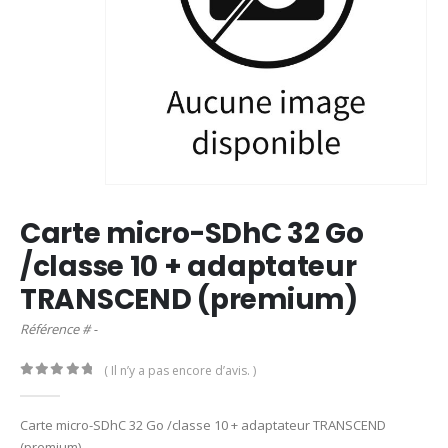
Carte micro-SDhC 32 Go
/classe 10 + adaptateur
TRANSCEND (premium)
Référence # -
( Il n’y a pas encore d’avis. )
0
out of 5
Carte micro-SDhC 32 Go /classe 10 + adaptateur TRANSCEND
(premium)