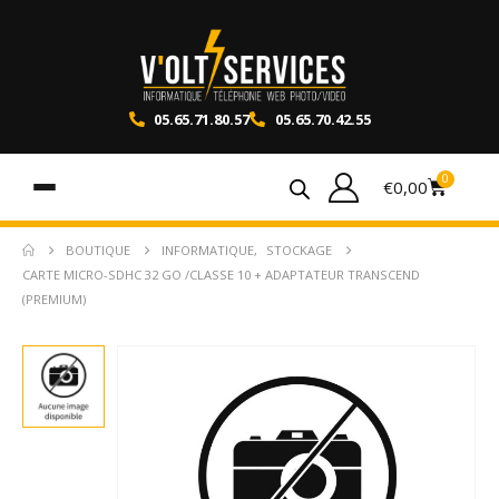
05.65.71.80.57
05.65.70.42.55
0
€
0,00
BOUTIQUE
INFORMATIQUE
,
STOCKAGE
CARTE MICRO-SDHC 32 GO /CLASSE 10 + ADAPTATEUR TRANSCEND
(PREMIUM)