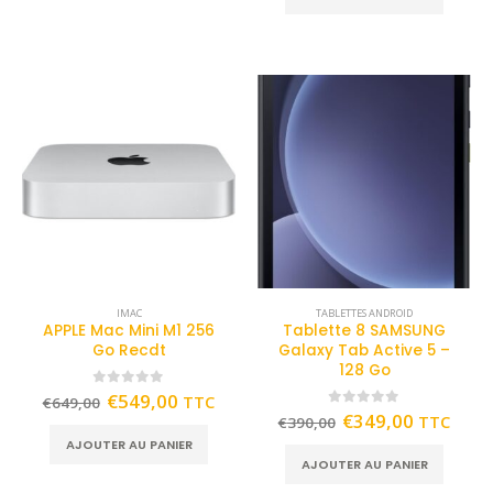
IMAC
TABLETTES ANDROID
APPLE Mac Mini M1 256
Tablette 8 SAMSUNG
Go Recdt
Galaxy Tab Active 5 –
128 Go
0
out of 5
€
549,00
TTC
€
649,00
0
out of 5
€
349,00
TTC
€
390,00
AJOUTER AU PANIER
AJOUTER AU PANIER