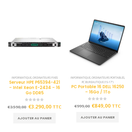
INFORMATIQUE
,
ORDINATEURS FIXES
INFORMATIQUE
,
ORDINATEURS PORTABLES
,
Serveur HPE P65394-421
PC BUREAUTIQUE (15-17")
PC Portable 16 DELL 16250
– Intel Xeon E-2434 – 16
– 16Go / 1To
Go DDR5
0
out of 5
€
849,00
TTC
0
out of 5
€
3.290,00
€
999,00
TTC
€
3.590,00
AJOUTER AU PANIER
AJOUTER AU PANIER