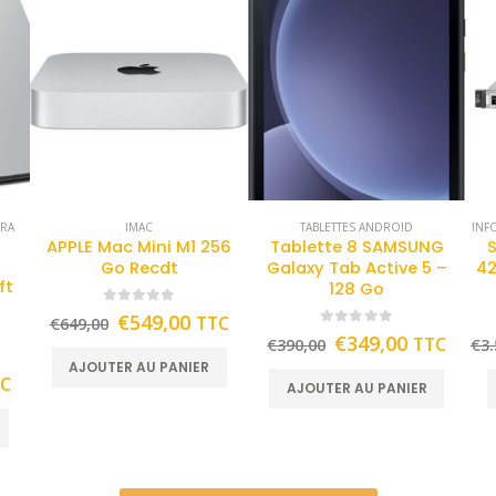
TRA
IMAC
TABLETTES ANDROID
INF
APPLE Mac Mini M1 256
Tablette 8 SAMSUNG
Go Recdt
Galaxy Tab Active 5 –
42
ft
128 Go
0
out of 5
€
549,00
TTC
€
649,00
0
out of 5
€
349,00
TTC
€
390,00
€
3.
AJOUTER AU PANIER
TC
AJOUTER AU PANIER