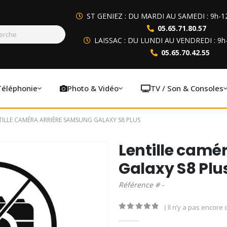
ST GENIEZ : DU MARDI AU SAMEDI : 9h-1
05.65.71.80.57
LAISSAC : DU LUNDI AU VENDREDI : 9h
05.65.70.42.55
Téléphonie
Photo & Vidéo
TV / Son & Consoles
TILLE CAMÉRA ARRIÈRE SAMSUNG GALAXY S8 PLUS
Lentille camé
Galaxy S8 Plu
Référence # -
( Il n’y a pas encore d
0
out of 5