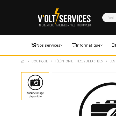
Nos services
Informatique
BOUTIQUE
TÉLÉPHONIE
,
PIÈCES DETACHÉES
LEN