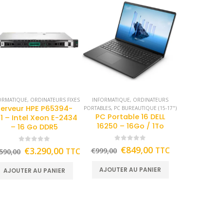
ORMATIQUE
,
ORDINATEURS FIXES
INFORMATIQUE
,
ORDINATEURS
Serveur HPE P65394-
PORTABLES
,
PC BUREAUTIQUE (15-17")
PC Portable 16 DELL
1 – Intel Xeon E-2434
16250 – 16Go / 1To
– 16 Go DDR5
0
out of 5
0
out of 5
€
849,00
€
3.290,00
TTC
TTC
€
999,00
590,00
AJOUTER AU PANIER
AJOUTER AU PANIER