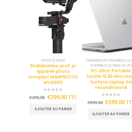
PHOTO & VIDÉO
ORDINATEURS PORTABLES
,
UL
Stabilisateur prof. pr
PORTABLES (ECRANS 10-14")
PC Ultra-Portable
appareil photo
tactile 12.45 Microso
compact MANFROTTO
Surface Laptop Go
MVG300
reconditionné
0
out of 5
€
299,00
TTC
€
399,00
0
out of 5
€
599,00
T
€
699,00
AJOUTER AU PANIER
AJOUTER AU PANIER