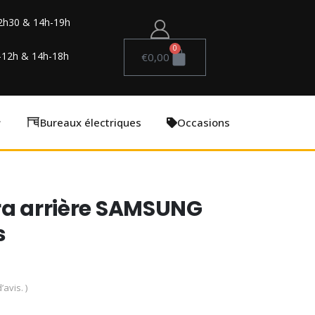
2h30 & 14h-19h
0
-12h & 14h-18h
€
0,00
Bureaux électriques
Occasions
ra arrière SAMSUNG
s
’avis. )