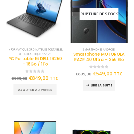
RUPTURE DE STOCK
INFORMATIQUE
,
ORDINATEURS PORTABLES
,
SMARTPHONES ANDROID
Smartphone MOTOROLA
PC BUREAUTIQUE (15-17")
PC Portable 16 DELL 16250
RAZR 40 Ultra – 256 Go
– 16Go / 1To
0
out of 5
€
549,00
TTC
€
699,00
0
out of 5
€
849,00
TTC
€
999,00
LIRE LA SUITE
AJOUTER AU PANIER