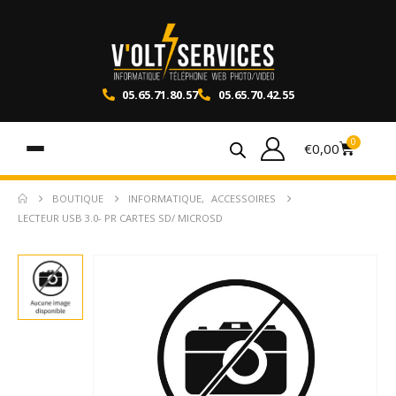
05.65.71.80.57
05.65.70.42.55
0
€
0,00
BOUTIQUE
INFORMATIQUE
,
ACCESSOIRES
LECTEUR USB 3.0- PR CARTES SD/ MICROSD