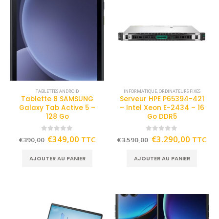
TABLETTES ANDROID
INFORMATIQUE
,
ORDINATEURS FIXES
Tablette 8 SAMSUNG
Serveur HPE P65394-421
Galaxy Tab Active 5 –
– Intel Xeon E-2434 – 16
128 Go
Go DDR5
0
out of 5
0
out of 5
€
349,00
€
3.290,00
TTC
TTC
€
390,00
€
3.590,00
AJOUTER AU PANIER
AJOUTER AU PANIER