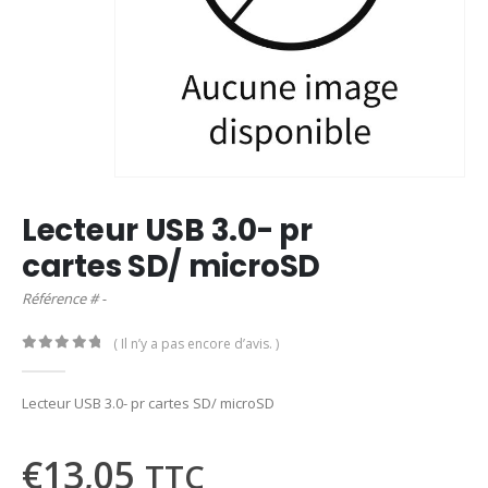
Lecteur USB 3.0- pr
cartes SD/ microSD
Référence # -
( Il n’y a pas encore d’avis. )
0
out of 5
Lecteur USB 3.0- pr cartes SD/ microSD
€
13,05
TTC