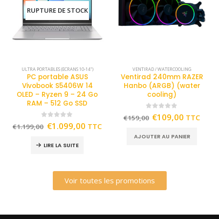
RUPTURE DE STOCK
ULTRA PORTABLES (ECRANS 10-14")
VENTIRAD / WATERCOOLING
PC portable ASUS
Ventirad 240mm RAZER
Vivobook S5406W 14
Hanbo (ARGB) (water
OLED – Ryzen 9 – 24 Go
cooling)
RAM – 512 Go SSD
0
out of 5
€
109,00
TTC
€
159,00
0
out of 5
€
1.099,00
TTC
€
1.199,00
AJOUTER AU PANIER
LIRE LA SUITE
Voir toutes les promotions