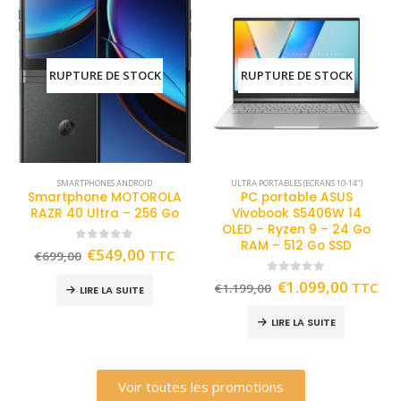
RUPTURE DE STOCK
RUPTURE DE STOCK
SMARTPHONES ANDROID
ULTRA PORTABLES (ECRANS 10-14")
Smartphone MOTOROLA
PC portable ASUS
RAZR 40 Ultra – 256 Go
Vivobook S5406W 14
OLED – Ryzen 9 – 24 Go
RAM – 512 Go SSD
0
out of 5
€
549,00
TTC
€
699,00
0
out of 5
€
1.099,00
TTC
€
1.199,00
LIRE LA SUITE
LIRE LA SUITE
Voir toutes les promotions