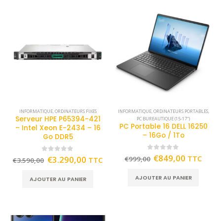
INFORMATIQUE
,
ORDINATEURS FIXES
INFORMATIQUE
,
ORDINATEURS PORTABLES
,
Serveur HPE P65394-421
PC BUREAUTIQUE (15-17")
PC Portable 16 DELL 16250
– Intel Xeon E-2434 – 16
– 16Go / 1To
Go DDR5
0
out of 5
€
849,00
TTC
0
out of 5
€
3.290,00
€
999,00
TTC
€
3.590,00
AJOUTER AU PANIER
AJOUTER AU PANIER