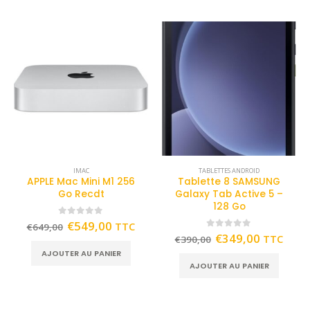
IMAC
TABLETTES ANDROID
APPLE Mac Mini M1 256
Tablette 8 SAMSUNG
Go Recdt
Galaxy Tab Active 5 –
128 Go
0
out of 5
€
549,00
TTC
€
649,00
0
out of 5
€
349,00
TTC
€
390,00
AJOUTER AU PANIER
AJOUTER AU PANIER