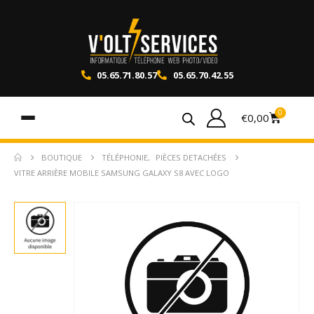
05.65.71.80.57
05.65.70.42.55
0
€
0,00
BOUTIQUE
TÉLÉPHONIE
,
PIÈCES DETACHÉES
VITRE ARRIÈRE MOBILE SAMSUNG GALAXY S8 AVEC LOGO