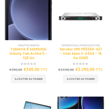
TABLETTES ANDROID
INFORMATIQUE
,
ORDINATEURS FIXES
Tablette 8 SAMSUNG
Serveur HPE P65394-421
Galaxy Tab Active 5 –
– Intel Xeon E-2434 – 16
128 Go
Go DDR5
0
out of 5
0
out of 5
€
349,00
€
3.290,00
TTC
TTC
€
390,00
€
3.590,00
AJOUTER AU PANIER
AJOUTER AU PANIER