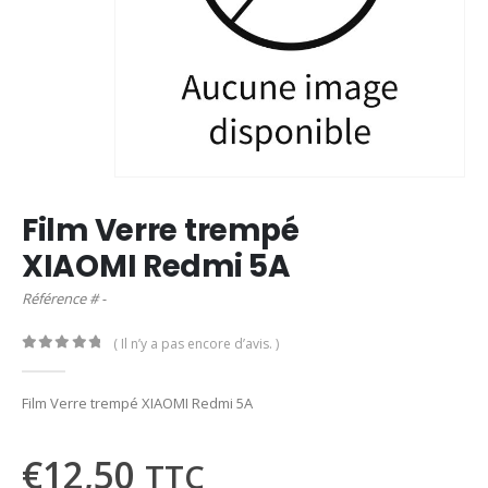
Film Verre trempé
XIAOMI Redmi 5A
Référence # -
( Il n’y a pas encore d’avis. )
0
out of 5
Film Verre trempé XIAOMI Redmi 5A
€
12,50
TTC