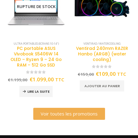
RUPTURE DE STOCK
ULTRA PORTABLES (ECRANS 10-14")
VENTIRAD / WATERCOOLING
PC portable ASUS
Ventirad 240mm RAZER
Vivobook S5406W 14
Hanbo (ARGB) (water
OLED – Ryzen 9 – 24 Go
cooling)
RAM – 512 Go SSD
0
out of 5
€
109,00
TTC
€
159,00
0
out of 5
€
1.099,00
TTC
€
1.199,00
AJOUTER AU PANIER
LIRE LA SUITE
Voir toutes les promotions