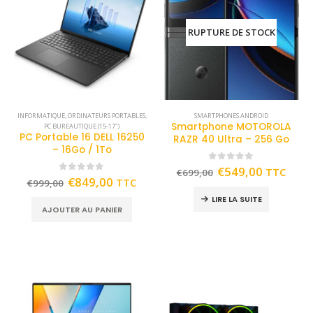
RUPTURE DE STOCK
INFORMATIQUE
,
ORDINATEURS PORTABLES
,
SMARTPHONES ANDROID
Smartphone MOTOROLA
PC BUREAUTIQUE (15-17")
PC Portable 16 DELL 16250
RAZR 40 Ultra – 256 Go
– 16Go / 1To
0
out of 5
€
549,00
TTC
€
699,00
0
out of 5
€
849,00
TTC
€
999,00
LIRE LA SUITE
AJOUTER AU PANIER