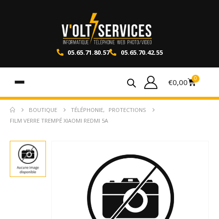
05.65.71.80.57
05.65.70.42.55
0
€
0,00
BOUTIQUE
TÉLÉPHONIE
,
PROTECTIONS
FILM VERRE TREMPÉ XIAOMI REDMI 5A