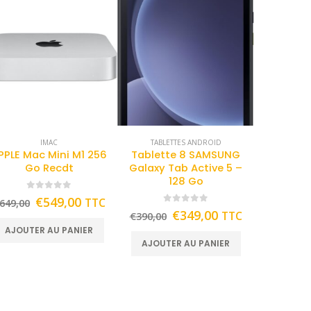
IMAC
TABLETTES ANDROID
PPLE Mac Mini M1 256
Tablette 8 SAMSUNG
Go Recdt
Galaxy Tab Active 5 –
128 Go
0
out of 5
€
549,00
TTC
649,00
0
out of 5
€
349,00
TTC
€
390,00
AJOUTER AU PANIER
AJOUTER AU PANIER