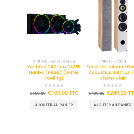
VENTIRAD / WATERCOOLING
UNIVERS DU SON
Ventirad 240mm RAZER
Enceinte colonne Da
Hanbo (ARGB) (water
Acoustics Balthus 
cooling)
Chêne clair
0
out of 5
0
out of 5
€
109,00
€
249,00
TTC
T
€
159,00
€
499,00
AJOUTER AU PANIER
AJOUTER AU PANIER