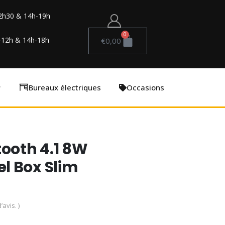
2h30 & 14h-19h
0
-12h & 14h-18h
€
0,00
Bureaux électriques
Occasions
tooth 4.1 8W
l Box Slim
’avis. )