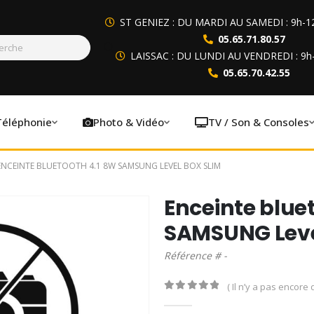
ST GENIEZ : DU MARDI AU SAMEDI : 9h-1
05.65.71.80.57
LAISSAC : DU LUNDI AU VENDREDI : 9h
05.65.70.42.55
Téléphonie
Photo & Vidéo
TV / Son & Consoles
ENCEINTE BLUETOOTH 4.1 8W SAMSUNG LEVEL BOX SLIM
Enceinte blue
SAMSUNG Leve
Référence # -
( Il n’y a pas encore d
0
out of 5