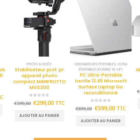
PHOTO & VIDÉO
ORDINATEURS PORTABLES
,
ULTRA
vis
Stabilisateur prof. pr
A
PORTABLES (ECRANS 10-14")
PC Ultra-Portable
70
appareil photo
tactile 12.45 Microsoft
compact MANFROTTO
Surface Laptop Go
MVG300
€
reconditionné
TC
0
out of 5
€
299,00
TTC
€
399,00
0
out of 5
€
599,00
TTC
€
699,00
AJOUTER AU PANIER
AJOUTER AU PANIER