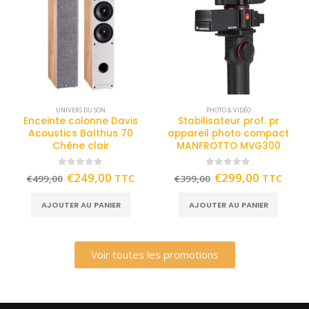
UNIVERS DU SON
PHOTO & VIDÉO
Enceinte colonne Davis
Stabilisateur prof. pr
Acoustics Balthus 70
appareil photo compact
Chêne clair
MANFROTTO MVG300
0
out of 5
0
out of 5
€
249,00
€
299,00
TTC
TTC
€
499,00
€
399,00
AJOUTER AU PANIER
AJOUTER AU PANIER
Voir toutes les promotions