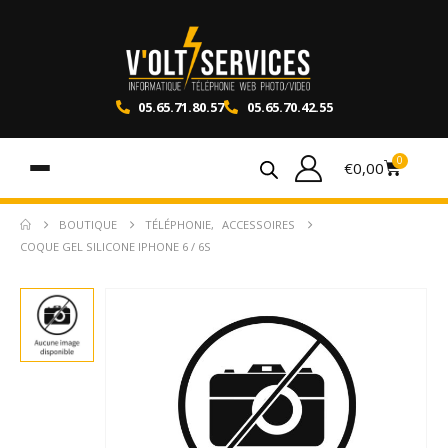
05.65.71.80.57
05.65.70.42.55
0
€
0,00
BOUTIQUE
TÉLÉPHONIE
,
ACCESSOIRES
COQUE GEL SILICONE IPHONE 6 / 6S