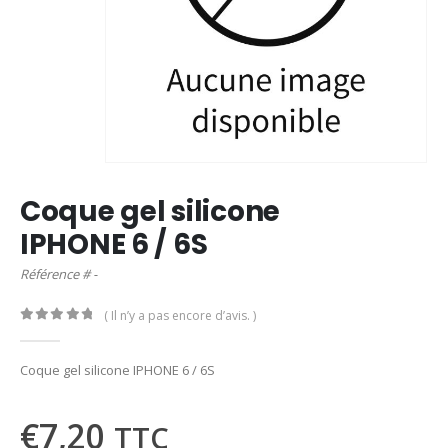
Coque gel silicone
IPHONE 6 / 6S
Référence # -
( Il n’y a pas encore d’avis. )
0
out of 5
Coque gel silicone IPHONE 6 / 6S
€
7,20
TTC