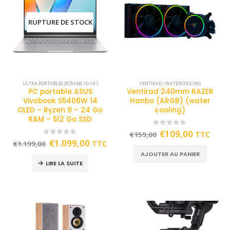
RUPTURE DE STOCK
ULTRA PORTABLES (ECRANS 10-14")
VENTIRAD / WATERCOOLING
PC portable ASUS
Ventirad 240mm RAZER
Vivobook S5406W 14
Hanbo (ARGB) (water
OLED – Ryzen 9 – 24 Go
cooling)
RAM – 512 Go SSD
0
out of 5
€
109,00
TTC
€
159,00
0
out of 5
€
1.099,00
TTC
€
1.199,00
AJOUTER AU PANIER
LIRE LA SUITE