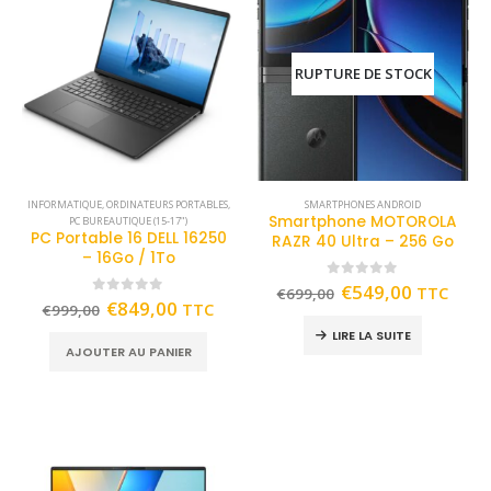
RUPTURE DE STOCK
INFORMATIQUE
,
ORDINATEURS PORTABLES
,
SMARTPHONES ANDROID
Smartphone MOTOROLA
PC BUREAUTIQUE (15-17")
PC Portable 16 DELL 16250
RAZR 40 Ultra – 256 Go
– 16Go / 1To
0
out of 5
€
549,00
TTC
€
699,00
0
out of 5
€
849,00
TTC
€
999,00
LIRE LA SUITE
AJOUTER AU PANIER