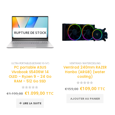
RUPTURE DE STOCK
ULTRA PORTABLES (ECRANS 10-14")
VENTIRAD / WATERCOOLING
PC portable ASUS
Ventirad 240mm RAZER
Vivobook S5406W 14
Hanbo (ARGB) (water
OLED – Ryzen 9 – 24 Go
cooling)
RAM – 512 Go SSD
0
out of 5
€
109,00
TTC
€
159,00
0
out of 5
€
1.099,00
TTC
€
1.199,00
AJOUTER AU PANIER
LIRE LA SUITE