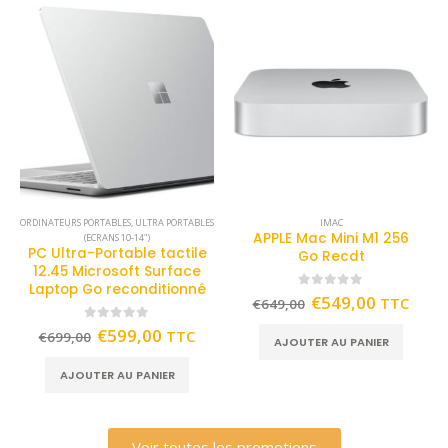
ORDINATEURS PORTABLES
,
ULTRA PORTABLES
IMAC
APPLE Mac Mini M1 256
(ECRANS 10-14")
PC Ultra-Portable tactile
Go Recdt
12.45 Microsoft Surface
Laptop Go reconditionné
0
out of 5
€
549,00
TTC
€
649,00
0
out of 5
€
599,00
TTC
€
699,00
AJOUTER AU PANIER
AJOUTER AU PANIER
Voir toutes les promotions