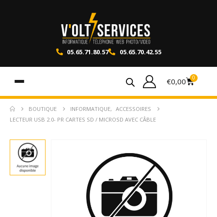
05.65.71.80.57
05.65.70.42.55
0
€
0,00
BOUTIQUE
INFORMATIQUE
,
ACCESSOIRES
LECTEUR USB 2.0- PR CARTES SD / MICROSD AVEC CÂBLE