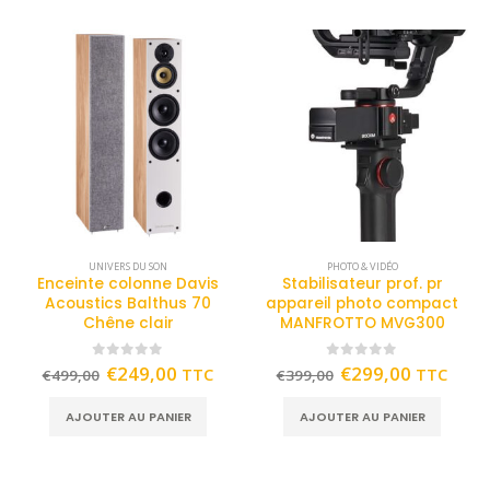
UNIVERS DU SON
PHOTO & VIDÉO
Enceinte colonne Davis
Stabilisateur prof. pr
Acoustics Balthus 70
appareil photo compact
Chêne clair
MANFROTTO MVG300
0
out of 5
0
out of 5
€
249,00
€
299,00
TTC
TTC
€
499,00
€
399,00
AJOUTER AU PANIER
AJOUTER AU PANIER