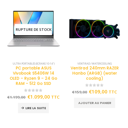
RUPTURE DE STOCK
ULTRA PORTABLES (ECRANS 10-14")
VENTIRAD / WATERCOOLING
PC portable ASUS
Ventirad 240mm RAZER
Vivobook S5406W 14
Hanbo (ARGB) (water
OLED – Ryzen 9 – 24 Go
cooling)
RAM – 512 Go SSD
0
out of 5
€
109,00
TTC
€
159,00
0
out of 5
€
1.099,00
TTC
€
1.199,00
AJOUTER AU PANIER
LIRE LA SUITE