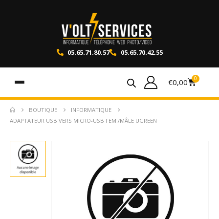
05.65.71.80.57
05.65.70.42.55
0
€
0,00
BOUTIQUE
INFORMATIQUE
ADAPTATEUR USB VERS MICRO-USB FEM./MÂLE UGREEN