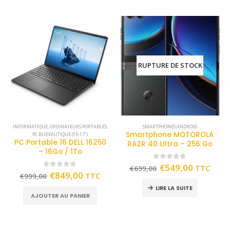
RUPTURE DE STOCK
INFORMATIQUE
,
ORDINATEURS PORTABLES
,
SMARTPHONES ANDROID
Smartphone MOTOROLA
PC BUREAUTIQUE (15-17")
PC Portable 16 DELL 16250
RAZR 40 Ultra – 256 Go
– 16Go / 1To
0
out of 5
€
549,00
TTC
€
699,00
0
out of 5
€
849,00
TTC
€
999,00
LIRE LA SUITE
AJOUTER AU PANIER