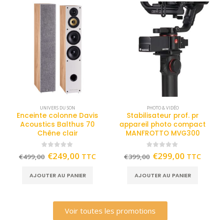
UNIVERS DU SON
PHOTO & VIDÉO
Enceinte colonne Davis
Stabilisateur prof. pr
Acoustics Balthus 70
appareil photo compact
Chêne clair
MANFROTTO MVG300
0
out of 5
0
out of 5
€
249,00
€
299,00
TTC
TTC
€
499,00
€
399,00
AJOUTER AU PANIER
AJOUTER AU PANIER
Voir toutes les promotions