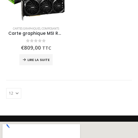
CARTES GRAPHIQUES
,
COMPOSANTS
Carte graphique MSI RTX 3070 Ti VENTUS X3 OC 8G (LHR)
0
out of 5
€
809,00
TTC
LIRE LA SUITE