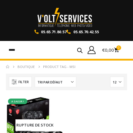
05.65.71.80.57
05.65.70.42.55
0
€
0,00
BOUTIQUE
PRODUCT TAG -
MSI
FILTER
A SAISIR !
RUPTURE DE STOCK