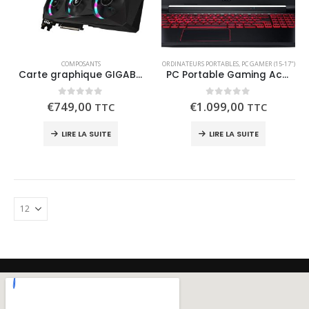
COMPOSANTS
ORDINATEURS PORTABLES
,
PC GAMER (15-17")
Carte graphique GIGABYTE RTX 3060 AORUS ELITE 12Go
PC Portable Gaming Acer Nitro 5 AN515-55-5041 – RTX 3060 – i5
0
out of 5
0
out of 5
€
749,00
€
1.099,00
TTC
TTC
LIRE LA SUITE
LIRE LA SUITE